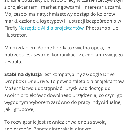
solidne podstawy do współpracy w czasie rzeczywistym
z projektantami, marketingowcami i interesariuszami.
Mój zespół ma natychmiastowy dostęp do kolorów
marki, czcionek, logotypów i ilustracji bezpośrednio w
Firefly
Narzędzie AI dla projektantów
, Photoshop lub
Illustrator.
Moim zdaniem Adobe Firefly to świetna opcja, jeśli
potrzebujesz szybkiej komunikacji z członkami swojego
zespołu.
Stabilna dyfuzja
jest kompatybilny z Google Drive,
Dropbox i OneDrive. To pewna zaleta dla projektantów.
Możesz łatwo udostępniać i uzyskiwać dostęp do
swoich projektów z dowolnego urządzenia, co czyni go
wygodnym wyborem zarówno do pracy indywidualnej,
jak i grupowej.
To rozwiązanie jest również chwalone za swoją
społeczność. Poprzez interakcję z innymi