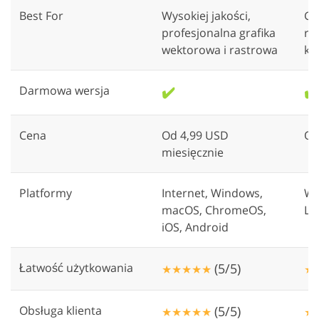
Best For
Wysokiej jakości,
Ge
profesjonalna grafika
ró
wektorowa i rastrowa
kr
Darmowa wersja
✔️
✔️
Cena
Od 4,99 USD
Od
miesięcznie
Platformy
Internet, Windows,
Wi
macOS, ChromeOS,
Li
iOS, Android
Łatwość użytkowania
(5/5)
★★★★★
★
Obsługa klienta
(5/5)
★★★★★
★