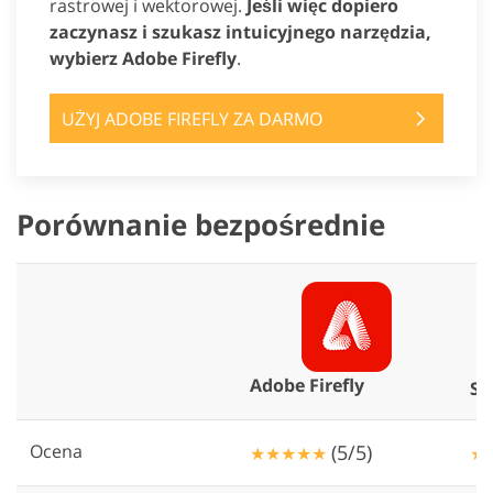
rastrowej i wektorowej.
Jeśli więc dopiero
zaczynasz i szukasz intuicyjnego narzędzia,
wybierz Adobe Firefly
.
UŻYJ ADOBE FIREFLY ZA DARMO
Porównanie bezpośrednie
Adobe Firefly
St
Ocena
(5/5)
★★★★★
★