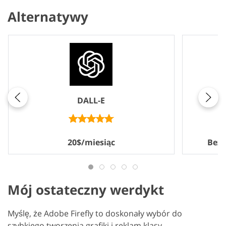
Alternatywy
DALL-E
20$/miesiąc
Bezp
Mój ostateczny werdykt
Myślę, że Adobe Firefly to doskonały wybór do
szybkiego tworzenia grafiki i reklam klasy