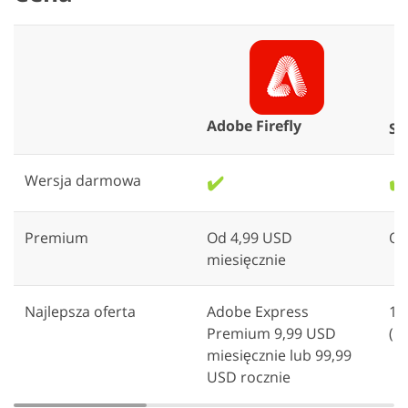
Adobe Firefly
St
Wersja darmowa
✔️
✔️
Premium
Od 4,99 USD
Od
miesięcznie
Najlepsza oferta
Adobe Express
14
Premium 9,99 USD
(r
miesięcznie lub 99,99
USD rocznie