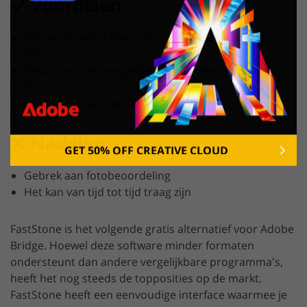
Voordelen
Tal van hulpmiddelen voor basisbewerking van
foto's
Ideaal voor het vergelijken en sorteren van veel
foto's
Biedt de beste toetsenbordbedieningen
Nadelen
GET 50% OFF CREATIVE CLOUD
Gebrek aan fotobeoordeling
Het kan van tijd tot tijd traag zijn
FastStone is het volgende gratis alternatief voor Adobe
Bridge. Hoewel deze software minder formaten
ondersteunt dan andere vergelijkbare programma's,
heeft het nog steeds de topposities op de markt.
FastStone heeft een eenvoudige interface waarmee je