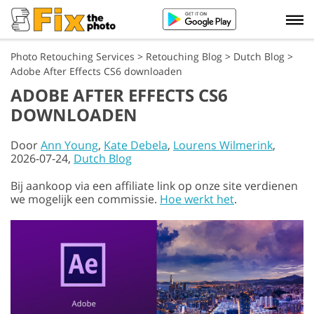
Photo Retouching Services
>
Retouching Blog
>
Dutch Blog
>
Adobe After Effects CS6 downloaden
ADOBE AFTER EFFECTS CS6
DOWNLOADEN
Door
Ann Young
,
Kate Debela
,
Lourens Wilmerink
,
2026-07-24,
Dutch Blog
Bij aankoop via een affiliate link op onze site verdienen
we mogelijk een commissie.
Hoe werkt het
.