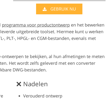
GEBRUIK NU
Videobewerkingsservic
bewerking
AI-trainingsgegevens
l
programma voor productontwerp
en het bewerken
everde uitgebreide toolset. Hiermee kunt u werken
TL-, PLT-, HPGL- en CGM-bestanden, evenals met
D-ontwerpen te bekijken, al hun afmetingen te meten
aten. Het wordt zelfs geleverd met een converter
rkbare DWG-bestanden.
Nadelen
re
Verouderd ontwerp