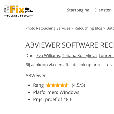
Startpagina
Diensten
FOUNDED IN 2003
Lightroom
Photo
Photo Retouching Services
>
Retouching Blog
>
Dut
Lightroom-
Photoshop-actie
ABVIEWER SOFTWARE RECE
voorinstellingen
Photoshop-pens
Portret retoucheren
Lichaamsreto
LR-vooraf ingestelde
Door
Eva Williams
,
Tetiana Kostylieva
,
Lourens
Photoshop-overl
collecties
Photoshop-textu
Bij aankoop via een affiliate link op onze sit
Voorinstellingen voor
Volledige collect
beste aanbieding
ABViewer
Ps-acties
Mobiele voorinstellingen
Volledige Ps Ove
Door AI gege
Rang
(4.5/5)
Trouwfoto's bewerken
bundels
modellen voor
Platformen: Windows
Prijs: proef of 48 €