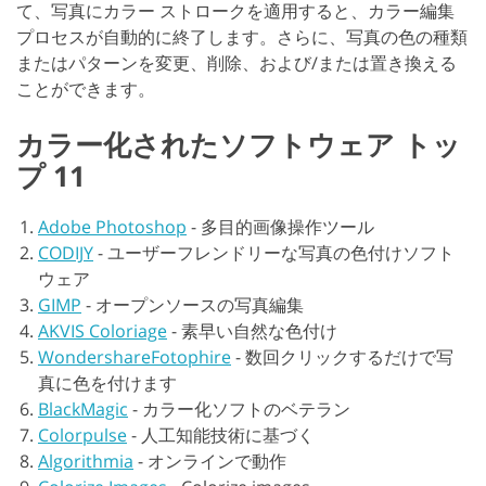
て、写真にカラー ストロークを適用すると、カラー編集
プロセスが自動的に終了します。さらに、写真の色の種類
またはパターンを変更、削除、および/または置き換える
ことができます。
カラー化されたソフトウェア トッ
プ 11
Adobe Photoshop
-
多目的画像操作ツール
CODIJY
-
ユーザーフレンドリーな写真の色付けソフト
ウェア
GIMP
-
オープンソースの写真編集
AKVIS Coloriage
-
素早い自然な色付け
WondershareFotophire
-
数回クリックするだけで写
真に色を付けます
BlackMagic
-
カラー化ソフトのベテラン
Colorpulse
-
人工知能技術に基づく
Algorithmia
-
オンラインで動作