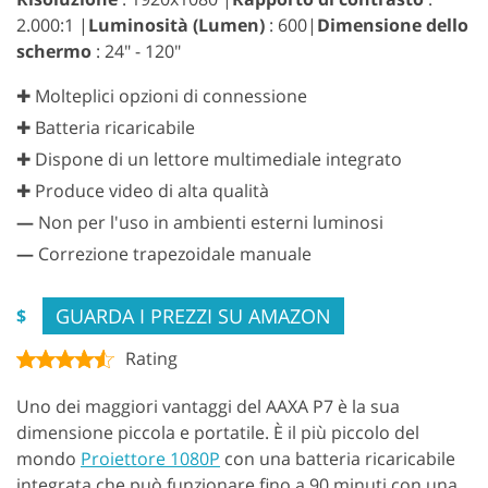
2.000:1 |
Luminosità (Lumen)
: 600|
Dimensione dello
schermo
: 24" - 120"
✚ Molteplici opzioni di connessione
✚ Batteria ricaricabile
✚ Dispone di un lettore multimediale integrato
✚ Produce video di alta qualità
—
Non per l'uso in ambienti esterni luminosi
—
Correzione trapezoidale manuale
GUARDA I PREZZI SU AMAZON
$
Rating
Uno dei maggiori vantaggi del AAXA P7 è la sua
dimensione piccola e portatile. È il più piccolo del
mondo
Proiettore 1080P
con una batteria ricaricabile
integrata che può funzionare fino a 90 minuti con una