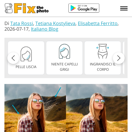
Di
Tata Rossi
,
Tetiana Kostylieva
,
Elisabetta Ferritto
,
2026-07-17,
Italiano Blog
NIENTE CAPELLI
INGRANDISCI IL
PELLE LISCIA
AS
GRIGI
CORPO