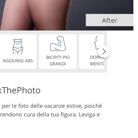
deo
BICIPITI PIÙ
DOPPIO
DE
AGGIUNGI ABS
GRANDI
MENTO
PERF
FixThePhoto
per le foto delle vacanze estive, poiché
 prendono cura della tua figura. Leviga e