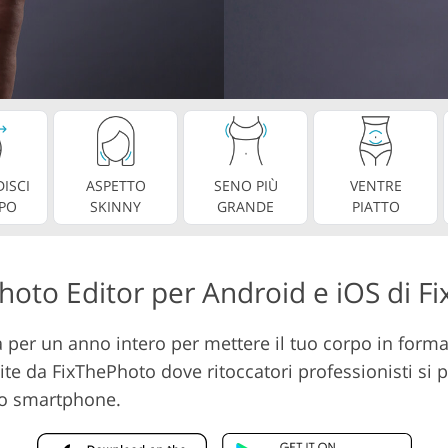
Servizi di montaggio vi
cco gioielli
Dati di Addestramento AI
ISCI
ASPETTO
SENO PIÙ
VENTRE
RPO
SKINNY
GRANDE
PIATTO
Photo Editor per Android e iOS di 
 per un anno intero per mettere il tuo corpo in forma 
lulite da FixThePhoto dove ritoccatori professionisti si
tuo smartphone.