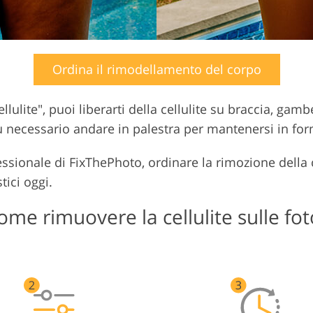
Ordina il rimodellamento del corpo
llulite", puoi liberarti della cellulite su braccia, ga
ù necessario andare in palestra per mantenersi in fo
essionale di FixThePhoto, ordinare la rimozione della 
tici oggi.
ome rimuovere la cellulite sulle fot