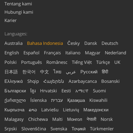
Tentang kami
Hubungi kami
Karier
Languages:
Australia
Bahasa Indonesia
Česky
Dansk
Deutsch
English
Español
Français
Italiano
Magyar
Nederland
Polski
Português
Românesc
Tiếng Việt
Türkçe
UK
日本語
한국어
中文
ไทย
عربي
Русский
हिंदी
Ελληνικά
Shqip
Հայերեն
Azərbaycanca
Bosanski
Български
ខ្មែរ
Hrvatski
Eesti
አማርኛ
Suomi
ქართული
Íslenska
עברית
Қазақша
Kiswahili
Кыргызча
ລາວ
Latviešu
Lietuvių
Македонски
Malagasy
Chichewa
Malti
Монгол
नेपाली
Norsk
Srpski
Slovenščina
Svenska
Тоҷикӣ
Türkmenler