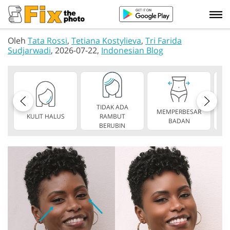
Oleh
Tata Rossi
,
Tetiana Kostylieva
,
Tri Farida
Sudjarwadi
, 2026-07-22,
Indonesian Blog
TIDAK ADA
MEMPERBESAR
KULIT HALUS
RAMBUT
TA
BADAN
BERUBIN