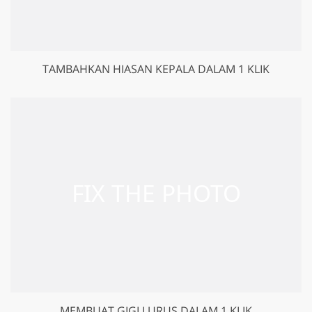
TAMBAHKAN HIASAN KEPALA DALAM 1 KLIK
GET 50% OFF CREATIVE CLOUD
MEMBUAT GIGI LURUS DALAM 1 KLIK