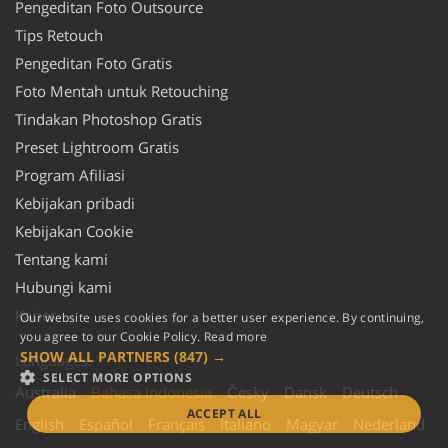
Pengeditan Foto Outsource
Tips Retouch
Pengeditan Foto Gratis
Foto Mentah untuk Retouching
Tindakan Photoshop Gratis
Preset Lightroom Gratis
Program Afiliasi
Kebijakan pribadi
Kebijakan Cookie
Tentang kami
Hubungi kami
Karier
Our website uses cookies for a better user experience. By continuing,
you agree to our Cookie Policy.
Read more
SHOW ALL PARTNERS
(847) →
Languages:
SELECT MORE OPTIONS
Australia
Bahasa Indonesia
Česky
Dansk
Deutsch
ACCEPT ALL
English
Español
Français
Italiano
Magyar
Nederland