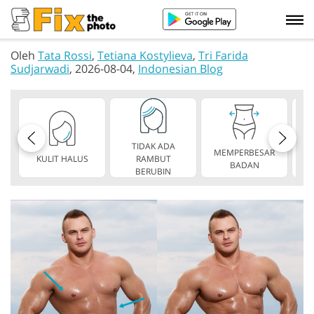
Oleh
Tata Rossi
,
Tetiana Kostylieva
,
Tri Farida
Sudjarwadi
, 2026-08-04,
Indonesian Blog
TIDAK ADA
MEMPERBESAR
KULIT HALUS
RAMBUT
TA
BADAN
BERUBIN