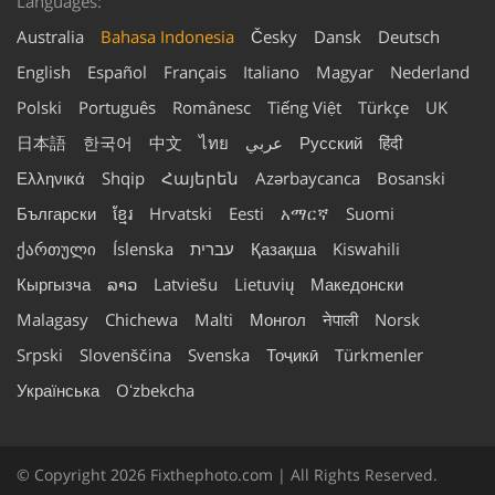
Languages:
Australia
Bahasa Indonesia
Česky
Dansk
Deutsch
English
Español
Français
Italiano
Magyar
Nederland
Polski
Português
Românesc
Tiếng Việt
Türkçe
UK
日本語
한국어
中文
ไทย
عربي
Русский
हिंदी
Ελληνικά
Shqip
Հայերեն
Azərbaycanca
Bosanski
Български
ខ្មែរ
Hrvatski
Eesti
አማርኛ
Suomi
ქართული
Íslenska
עברית
Қазақша
Kiswahili
Кыргызча
ລາວ
Latviešu
Lietuvių
Македонски
Malagasy
Chichewa
Malti
Монгол
नेपाली
Norsk
Srpski
Slovenščina
Svenska
Тоҷикӣ
Türkmenler
Українська
Oʻzbekcha
© Copyright 2026 Fixthephoto.com | All Rights Reserved.