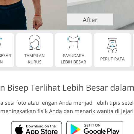
etouching
Layanan Pengeditan V
Data Pelatihan AI
asan
ESAR
TAMPILAN
PAYUDARA
PERUT RATA
N
KURUS
LEBIH BESAR
n Bisep Terlihat Lebih Besar dalam
a sesi foto atau lengan Anda menjadi lebih tipis set
meningkatkan fisik Anda dan menarik wanita di jejari