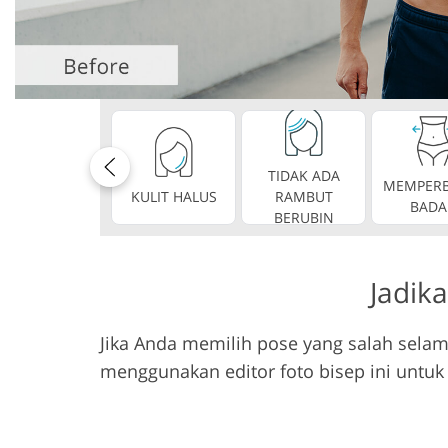
Layanan R
Layanan Perbaikan Produk
Perhi
TIDAK ADA
MEMPERB
KULIT HALUS
RAMBUT
BADA
BERUBIN
Jadika
Jika Anda memilih pose yang salah selam
menggunakan editor foto bisep ini untuk 