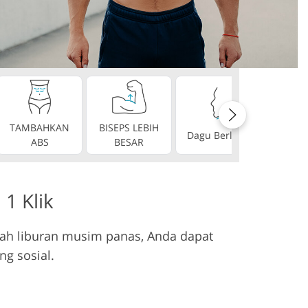
ideo
TAMBAHKAN
BISEPS LEBIH
GI
Dagu Berlipat
ABS
BESAR
SEMP
 1 Klik
elah liburan musim panas, Anda dapat
ng sosial.