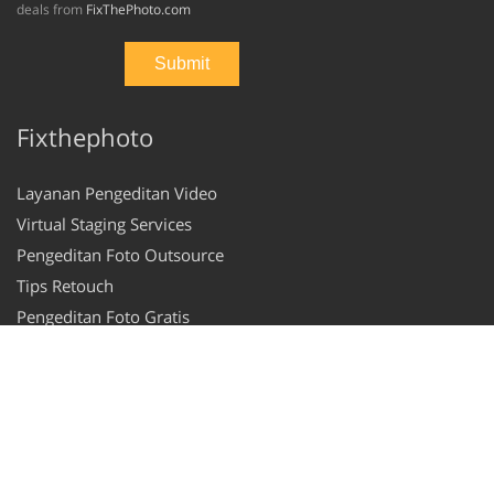
deals from
FixThePhoto.com
Fixthephoto
Layanan Pengeditan Video
Virtual Staging Services
Pengeditan Foto Outsource
Tips Retouch
Pengeditan Foto Gratis
Foto Mentah untuk Retouching
Tindakan Photoshop Gratis
Preset Lightroom Gratis
Program Afiliasi
Kebijakan pribadi