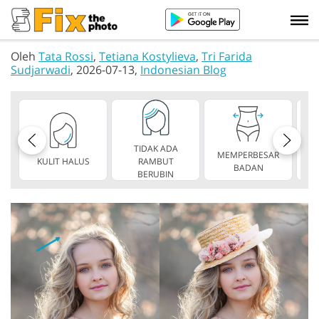
Oleh
Tata Rossi
,
Tetiana Kostylieva
,
Tri Farida
Sudjarwadi
, 2026-07-13,
Indonesian Blog
TIDAK ADA
MEMPERBESAR
KULIT HALUS
RAMBUT
TA
BADAN
BERUBIN