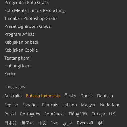
Pengeditan Foto Gratis
Foto Mentah untuk Retouching
Tindakan Photoshop Gratis
Preset Lightroom Gratis
Program Afiliasi
Kebijakan pribadi
Kebijakan Cookie
Tentang kami
Hubungi kami
Karier
Languages:
Australia
Bahasa Indonesia
Česky
Dansk
Deutsch
English
Español
Français
Italiano
Magyar
Nederland
Polski
Português
Românesc
Tiếng Việt
Türkçe
UK
日本語
한국어
中文
ไทย
عربي
Русский
हिंदी