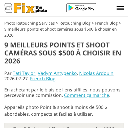
Photo Retouching Services
>
Retouching Blog
>
French Blog
>
9 meilleurs points et Shoot caméras sous $500 à choisir en
2026
9 MEILLEURS POINTS ET SHOOT
CAMÉRAS SOUS $500 À CHOISIR EN
2026
Par
Tati Taylor
,
Vadym Antypenko
,
Nicolas Ardouin
,
2026-07-27,
French Blog
En achetant par le biais de liens affiliés, nous pouvons
percevoir une commission.
Comment ça marche
.
Appareils photo Point & shoot à moins de 500 $
abordables, compacts et faciles à utiliser.