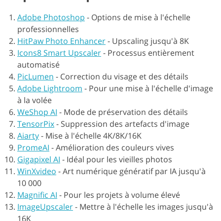
Adobe Photoshop
-
Options de mise à l'échelle
professionnelles
HitPaw Photo Enhancer
-
Upscaling jusqu'à 8K
Icons8 Smart Upscaler
-
Processus entièrement
automatisé
PicLumen
-
Correction du visage et des détails
Adobe Lightroom
-
Pour une mise à l'échelle d'image
à la volée
WeShop AI
-
Mode de préservation des détails
TensorPix
-
Suppression des artefacts d'image
Aiarty
-
Mise à l'échelle 4K/8K/16K
PromeAI
-
Amélioration des couleurs vives
Gigapixel AI
-
Idéal pour les vieilles photos
WinXvideo
-
Art numérique génératif par IA jusqu'à
10 000
Magnific AI
-
Pour les projets à volume élevé
ImageUpscaler
-
Mettre à l'échelle les images jusqu'à
16K