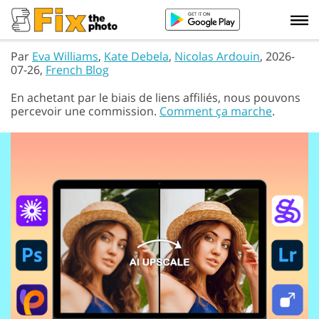
Par
Eva Williams
,
Kate Debela
,
Nicolas Ardouin
, 2026-
07-26,
French Blog
En achetant par le biais de liens affiliés, nous pouvons
percevoir une commission.
Comment ça marche
.