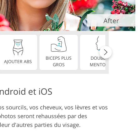
éo
BICEPS PLUS
DOUBLE
DE
AJOUTER ABS
GROS
MENTON
PARF
Android et iOS
s sourcils, vos cheveux, vos lèvres et vos
s photos seront rehaussées par des
leur d'autres parties du visage.