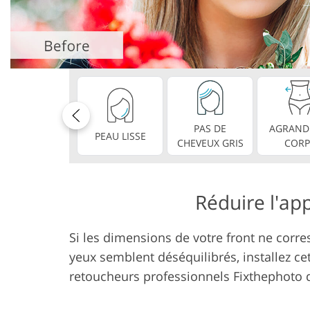
Services de retouche de
Services de ret
produits
bijoux
PAS DE
AGRANDI
PEAU LISSE
CHEVEUX GRIS
CORP
Réduire l'app
Si les dimensions de votre front ne corre
yeux semblent déséquilibrés, installez ce
retoucheurs professionnels Fixthephoto qu