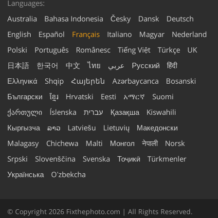
Languages:
Australia
Bahasa Indonesia
Česky
Dansk
Deutsch
English
Español
Français
Italiano
Magyar
Nederland
Polski
Português
Românesc
Tiếng Việt
Türkçe
UK
日本語
한국어
中文
ไทย
عربي
Русский
हिंदी
Ελληνικά
Shqip
Հայերեն
Azərbaycanca
Bosanski
Български
ខ្មែរ
Hrvatski
Eesti
አማርኛ
Suomi
ქართული
Íslenska
עברית
Қазақша
Kiswahili
Кыргызча
ລາວ
Latviešu
Lietuvių
Македонски
Malagasy
Chichewa
Malti
Монгол
नेपाली
Norsk
Srpski
Slovenščina
Svenska
Тоҷикӣ
Türkmenler
Українська
Oʻzbekcha
© Copyright 2026 Fixthephoto.com | All Rights Reserved.