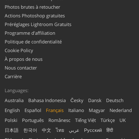
Photos brutes à retoucher
Actions Photoshop gratuites
Préréglages Lightroom Gratuits
Programme d'affiliation
Politique de confidentialité
Cookie Policy
À propos de nous
Nous contacter
Carrière
Languages:
Australia
Bahasa Indonesia
Česky
Dansk
Deutsch
English
Español
Français
Italiano
Magyar
Nederland
Polski
Português
Românesc
Tiếng Việt
Türkçe
UK
日本語
한국어
中文
ไทย
عربي
Русский
हिंदी