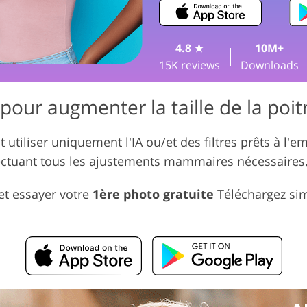
rvices de retouche de
Services de
Données d'Entraînement IA
bijoux
4.8 ★
10M+
15K reviews
Downloads
pour augmenter la taille de la poitr
 utiliser uniquement l'IA ou/et des filtres prêts à l'
fectuant tous les ajustements mammaires nécessaires
 et essayer votre
1ère photo gratuite
Téléchargez sim