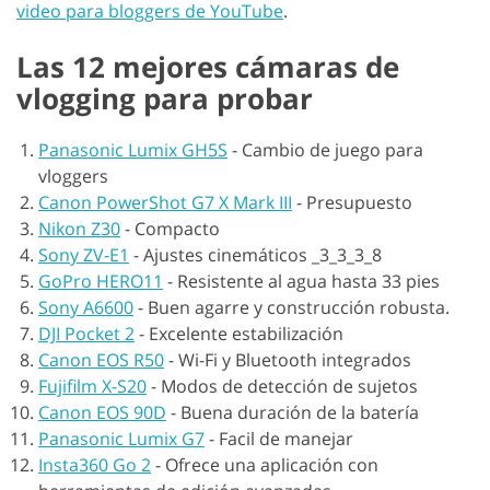
video para bloggers de YouTube
.
Las 12 mejores cámaras de
vlogging para probar
Panasonic Lumix GH5S
-
Cambio de juego para
vloggers
Canon PowerShot G7 X Mark III
-
Presupuesto
Nikon Z30
-
Compacto
Sony ZV-E1
-
Ajustes cinemáticos _3_3_3_8
GoPro HERO11
-
Resistente al agua hasta 33 pies
Sony A6600
-
Buen agarre y construcción robusta.
DJI Pocket 2
-
Excelente estabilización
Canon EOS R50
-
Wi-Fi y Bluetooth integrados
Fujifilm X-S20
-
Modos de detección de sujetos
Canon EOS 90D
-
Buena duración de la batería
Panasonic Lumix G7
-
Facil de manejar
Insta360 Go 2
-
Ofrece una aplicación con