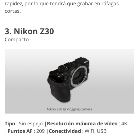
rapidez, por lo que tendrá que grabar en ráfagas
cortas.
3. Nikon Z30
Compacto
Tipo
: Sin espejo |
Resolución máxima de vídeo
: 4K
|
Puntos AF
: 209 |
Conectividad
: WiFi, USB