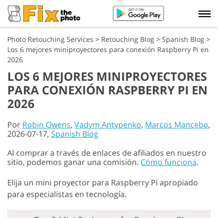
Photo Retouching Services
>
Retouching Blog
>
Spanish Blog
>
Los 6 mejores miniproyectores para conexión Raspberry Pi en
2026
LOS 6 MEJORES MINIPROYECTORES
PARA CONEXIÓN RASPBERRY PI EN
2026
Por
Robin Owens
,
Vadym Antypenko
,
Marcos Mancebo
,
2026-07-17,
Spanish Blog
Al comprar a través de enlaces de afiliados en nuestro
sitio, podemos ganar una comisión.
Cómo funciona
.
Elija un mini proyector para Raspberry Pi apropiado
para especialistas en tecnología.