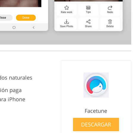
dos naturales
ción paga
ara iPhone
Facetune
DESCARGAR