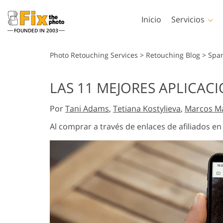
Inicio
Servicios
FOUNDED IN 2003
Lightroom
Photos
Photo Retouching Services
>
Retouching Blog
>
Spa
Preestablecidos de
Acciones de Phot
LAS 11 MEJORES APLICAC
Lightroom
Servicios de retoque en la
Pinceles de Phot
Retoque Corporal
cabeza
Colecciones completas
Por
Tani Adams
,
Tetiana Kostylieva
,
Marcos M
Superposiciones 
de preajustes LR
Photoshop
Al comprar a través de enlaces de afiliados e
Ajustes preestablecidos
Texturas de Phot
de mejor oferta
Acciones Ps Cole
Colección móvil
completas
Servicios de Edición de
Modelos generad
Ps superpone
Fotos de Bodas
para prendas d
colecciones enter