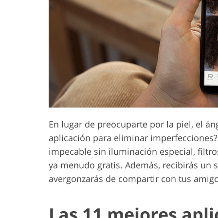
Servicios de Retoque de
Servicios de R
Producto
Joyas
En lugar de preocuparte por la piel, el á
aplicación para eliminar imperfecciones?
impecable sin iluminación especial, filtr
ya menudo gratis. Además, recibirás un s
avergonzarás de compartir con tus amigo
Las 11 mejores apli