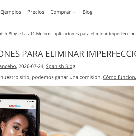
Ejemplos
Precios
Comprar
Blog
hop
Templates
Video
nish Blog
>
Las 11 Mejores aplicaciones para eliminar imperfeccio
oshop
Plantillas
LUT profesionales
IONES PARA ELIMINAR IMPERFECCI
Servicios de retoque
Servicios de edición de
oshop
Plantillas de marketing
Superposiciones de v
 Servicios
fotográfico de bebés
fotos inmobiliarias
ancebo
, 2026-07-24,
Spanish Blog
de
Tarjetas de San Valentín
Invitaciones de boda
n nuestro sitio, podemos ganar una comisión.
Cómo funcion
oshop
Invitación de cumpleaños
cciones
infantil
os por IA
Servicios de manipulación
Servicios de restauració
e vestir
de imágenes
de fotografías
as