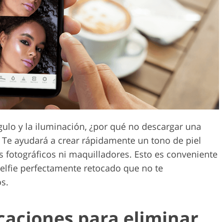
Servicios de edición de
etoque de
Datos de Entrenamiento de
video
IA
ngulo y la iluminación, ¿por qué no descargar una
 Te ayudará a crear rápidamente un tono de piel
os fotográficos ni maquilladores. Esto es conveniente
elfie perfectamente retocado que no te
s.
caciones para eliminar