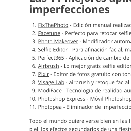
imperfecciones
FixThePhoto
-
Edición manual realiza
Facetune
-
Perfecto para retocar selfie
Photo Makeover
-
Modificador automá
Selfie Editor
-
Para afinación facial, m
Perfect365
-
Aplicación de cambio de
Airbrush
-
Lo mejor gratis selfie edito
Pixlr
-
Editor de fotos gratuito con to
Visage Lab
-
airbrush y retoque facial 
ModiFace
-
Tecnología de realidad a
Photoshop Express
-
Móvil Photoshop 
Photopea
-
Eliminador de imperfeccio
Todo el mundo quiere verse bien en las fo
piel, los efectos secundarios de una fies