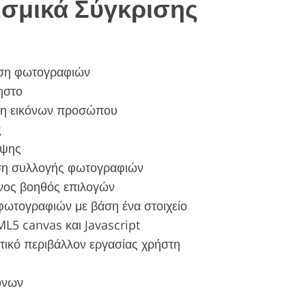
ισμικά Σύγκρισης
ση φωτογραφιών
ηστο
ση εικόνων προσώπου
ς
υψης
ση συλλογής φωτογραφιών
ος βοηθός επιλογών
ωτογραφιών με βάση ένα στοιχείο
L5 canvas και Javascript
στικό περιβάλλον εργασίας χρήστη
όνων