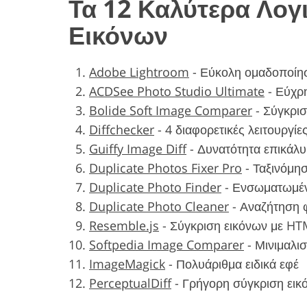
Τα 12 Καλύτερα Λογ
Εικόνων
Adobe Lightroom
-
Εύκολη ομαδοποίη
ACDSee Photo Studio Ultimate
-
Εύχρ
Bolide Soft Image Comparer
-
Σύγκρι
Diffchecker
-
4 διαφορετικές λειτουργίε
Guiffy Image Diff
-
Δυνατότητα επικάλ
Duplicate Photos Fixer Pro
-
Ταξινόμη
Duplicate Photo Finder
-
Ενσωματωμέν
Duplicate Photo Cleaner
-
Αναζήτηση φ
Resemble.js
-
Σύγκριση εικόνων με HTM
Softpedia Image Comparer
-
Μινιμαλι
ImageMagick
-
Πολυάριθμα ειδικά εφέ
PerceptualDiff
-
Γρήγορη σύγκριση εικ