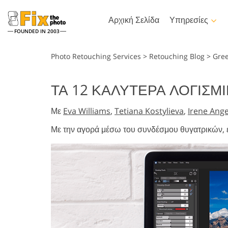
Αρχική Σελίδα
Υπηρεσίες
FOUNDED IN 2003
Lightroom
Photo
Photo Retouching Services
>
Retouching Blog
>
Gre
Προεπιλογές Lightroom
Δράσεις Photos
ΤΑ 12 ΚΑΛΎΤΕΡΑ ΛΟΓΙΣΜ
Προκαθορισμένες
Πινέλα Photosh
Ρετουσάρισμα πορτρέτου
Ρετουσάρισμ
συλλογές LR
Με
Eva Williams
,
Tetiana Kostylieva
,
Irene Ang
Επικαλύψεις Ph
Προεπιλογές καλύτερης
Υφές Photosho
Με την αγορά μέσω του συνδέσμου θυγατρικών, 
προσφοράς
Ολόκληρες συλλ
Προεπιλογές για κινητά
Actions
Ολόκληρα πακέ
Μοντέλ
Επεξεργασία φωτογραφιών
δημιουργούνται
επικαλύψεων Ps
γάμου
νοημοσύνη 