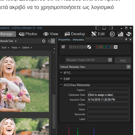
ετά ακριβό να το χρησιμοποιήσετε ως λογισμικό