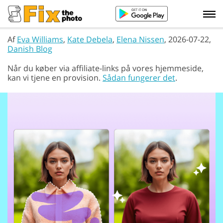
Af
Eva Williams
,
Kate Debela
,
Elena Nissen
, 2026-07-22,
Danish Blog
Når du køber via affiliate-links på vores hjemmeside,
kan vi tjene en provision.
Sådan fungerer det
.