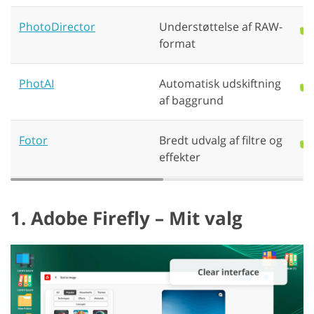
PhotoDirector
Understøttelse af RAW-
✔️
format
PhotAI
Automatisk udskiftning
✔️
af baggrund
Fotor
Bredt udvalg af filtre og
✔️
effekter
1. Adobe Firefly – Mit valg