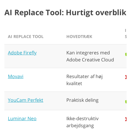
AI Replace Tool: Hurtigt overblik
IN
AI REPLACE TOOL
HOVEDTRÆK
SO
Adobe Firefly
Kan integreres med
✔️
Adobe Creative Cloud
Movavi
Resultater af høj
❌
kvalitet
YouCam Perfekt
Praktisk deling
✔️
Luminar Neo
Ikke-destruktiv
❌
arbejdsgang