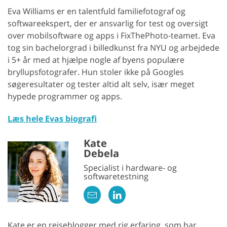
Eva Williams er en talentfuld familiefotograf og
softwareekspert, der er ansvarlig for test og oversigt
over mobilsoftware og apps i FixThePhoto-teamet. Eva
tog sin bachelorgrad i billedkunst fra NYU og arbejdede
i 5+ år med at hjælpe nogle af byens populære
bryllupsfotografer. Hun stoler ikke på Googles
søgeresultater og tester altid alt selv, især meget
hypede programmer og apps.
Læs hele Evas biografi
Kate
Debela
Specialist i hardware- og
softwaretestning
Kate er en rejseblogger med rig erfaring, som har