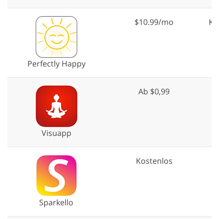
$10.99/mo
Ko
Perfectly Happy
Ab $0,99
Visuapp
Kostenlos
Sparkello