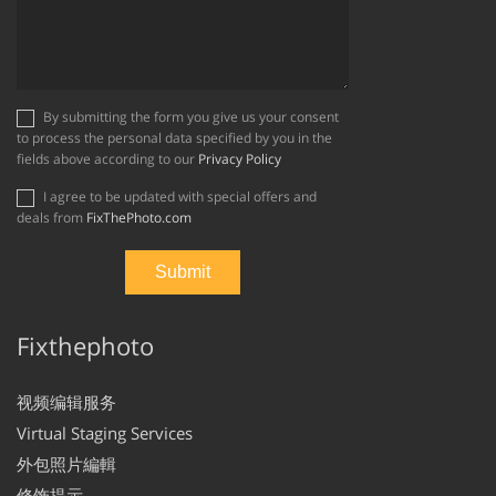
By submitting the form you give us your consent
to process the personal data specified by you in the
fields above according to our
Privacy Policy
I agree to be updated with special offers and
deals from
FixThePhoto.com
Fixthephoto
视频编辑服务
Virtual Staging Services
外包照片編輯
修饰提示