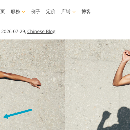
首页
服務
例子
定价
店铺
博客
Photoshop
Templates
V
, 2026-07-29,
Chinese Blog
oshop 动作
模板
专业 LUT
oshop筆刷
营销模板
视频叠加
身体状态服务
婴儿照片修饰服务
房地产照
oshop 疊加
情人节贺卡
oshop 紋理
婚礼请柬
动作 整个合集
儿童生日请柬
盖整个收藏
工智能生成的服装模型
图像处理服务
照片修