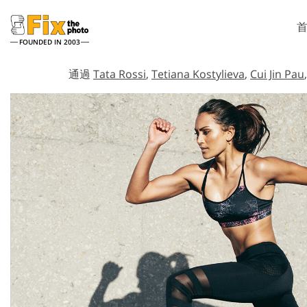
FOUNDED IN 2003
Lightroom
通過
Tata Rossi
,
Tetiana Kostylieva
,
Cui Jin Pau
Lightroom 预设
Phot
整个 LR 预设集合
Phot
头像修饰服务
最佳优惠预设
Phot
手机收藏
Phot
Ps 
Ps覆
婚礼照片编辑服务
人