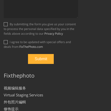
By submitting the form you give us your consent
to process the personal data specified by you in the
fields above according to our
Privacy Policy
I agree to be updated with special offers and
deals from
FixThePhoto.com
Fixthephoto
视频编辑服务
Virtual Staging Services
外包照片編輯
修饰提示