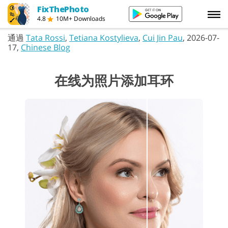
FixThePhoto
4.8
10M+ Downloads
通過
Tata Rossi
,
Tetiana Kostylieva
,
Cui Jin Pau
, 2026-07-
17,
Chinese Blog
在线为照片添加耳环