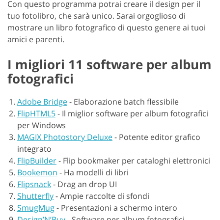
Con questo programma potrai creare il design per il
tuo fotolibro, che sarà unico. Sarai orgoglioso di
mostrare un libro fotografico di questo genere ai tuoi
amici e parenti.
I migliori 11 software per album
fotografici
Adobe Bridge
-
Elaborazione batch flessibile
FlipHTML5
-
Il miglior software per album fotografici
per Windows
MAGIX Photostory Deluxe
-
Potente editor grafico
integrato
FlipBuilder
-
Flip bookmaker per cataloghi elettronici
Bookemon
-
Ha modelli di libri
Flipsnack
-
Drag an drop UI
Shutterfly
-
Ampie raccolte di sfondi
SmugMug
-
Presentazioni a schermo intero
Design’N’Buy
-
Software per album fotografici