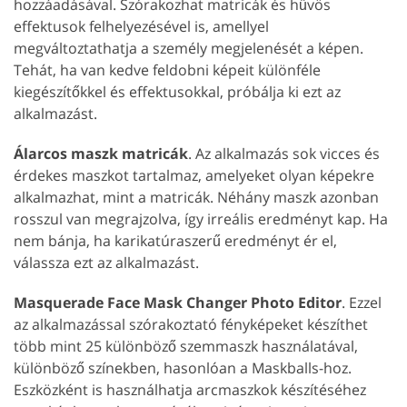
hozzáadásával. Szórakozhat matricák és hűvös
effektusok felhelyezésével is, amellyel
megváltoztathatja a személy megjelenését a képen.
Tehát, ha van kedve feldobni képeit különféle
kiegészítőkkel és effektusokkal, próbálja ki ezt az
alkalmazást.
Álarcos maszk matricák
. Az alkalmazás sok vicces és
érdekes maszkot tartalmaz, amelyeket olyan képekre
alkalmazhat, mint a matricák. Néhány maszk azonban
rosszul van megrajzolva, így irreális eredményt kap. Ha
nem bánja, ha karikatúraszerű eredményt ér el,
válassza ezt az alkalmazást.
Masquerade Face Mask Changer Photo Editor
. Ezzel
az alkalmazással szórakoztató fényképeket készíthet
több mint 25 különböző szemmaszk használatával,
különböző színekben, hasonlóan a Maskballs-hoz.
Eszközként is használhatja arcmaszkok készítéséhez