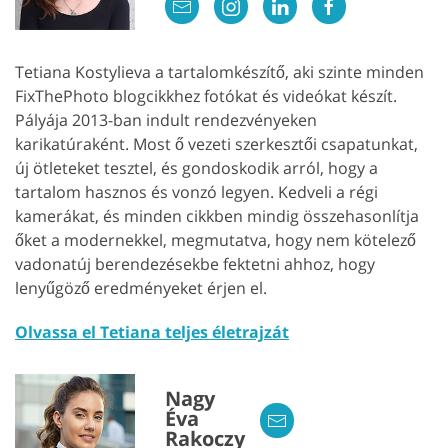
Tetiana Kostylieva a tartalomkészítő, aki szinte minden
FixThePhoto blogcikkhez fotókat és videókat készít.
Pályája 2013-ban indult rendezvényeken
karikatúraként. Most ő vezeti szerkesztői csapatunkat,
új ötleteket tesztel, és gondoskodik arról, hogy a
tartalom hasznos és vonzó legyen. Kedveli a régi
kamerákat, és minden cikkben mindig összehasonlítja
őket a modernekkel, megmutatva, hogy nem kötelező
vadonatúj berendezésekbe fektetni ahhoz, hogy
lenyűgöző eredményeket érjen el.
Olvassa el Tetiana teljes életrajzát
Nagy
Éva
Rakoczy