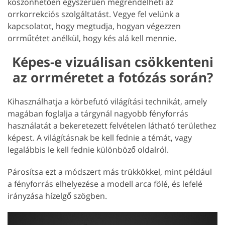
köszönhetően egyszerűen megrendelheti az
orrkorrekciós szolgáltatást. Vegye fel velünk a
kapcsolatot, hogy megtudja, hogyan végezzen
orrműtétet anélkül, hogy kés alá kell mennie.
Képes-e vizuálisan csökkenteni
az orrméretet a fotózás során?
Kihasználhatja a körbefutó világítási technikát, amely
magában foglalja a tárgynál nagyobb fényforrás
használatát a bekeretezett felvételen látható területhez
képest. A világításnak be kell fednie a témát, vagy
legalábbis le kell fednie különböző oldalról.
Párosítsa ezt a módszert más trükkökkel, mint például
a fényforrás elhelyezése a modell arca fölé, és lefelé
irányzása hízelgő szögben.