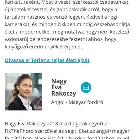
karikatúraként. Most ő vezeti szerkesztői csapatunkat,
új ötleteket tesztel, és gondoskodik arról, hogy a
tartalom hasznos és vonzó legyen. Kedveli a régi
kamerákat, és minden cikkben mindig összehasonlítja
őket a modernekkel, megmutatva, hogy nem kötelező
vadonatúj berendezésekbe fektetni ahhoz, hogy
lenyűgöző eredményeket érjen el.
Olvassa el Tetiana teljes életrajzát
Nagy
Éva
Rakoczy
Angol - Magyar fordító
Nagy Éva Rakoczy 2018 óta dolgozik együtt a
FixThePhoto szerzőivel és segíti őket az angol>magyar
fordításban. Nagy Éva ért a hardverfordításhoz, mivel