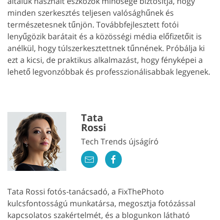
általuk használt eszközök minősége biztosítja, hogy
minden szerkesztés teljesen valósághűnek és
természetesnek tűnjön. Továbbfejlesztett fotói
lenyűgözik barátait és a közösségi média előfizetőit is
anélkül, hogy túlszerkesztettnek tűnnének. Próbálja ki
ezt a kicsi, de praktikus alkalmazást, hogy fényképei a
lehető legvonzóbbak és professzionálisabbak legyenek.
Tata
Rossi
Tech Trends újságíró
Tata Rossi fotós-tanácsadó, a FixThePhoto
kulcsfontosságú munkatársa, megosztja fotózással
kapcsolatos szakértelmét, és a blogunkon látható