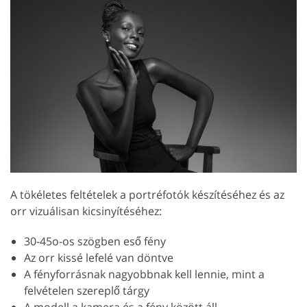
A tökéletes feltételek a portréfotók készítéséhez és az
orr vizuálisan kicsinyítéséhez:
30-45o-os szögben eső fény
Az orr kissé lefelé van döntve
A fényforrásnak nagyobbnak kell lennie, mint a
felvételen szereplő tárgy