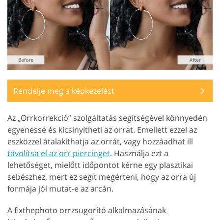
Rendelje meg a képkezelést
Az „Orrkorrekció” szolgáltatás segítségével könnyedén
egyenessé és kicsinyítheti az orrát. Emellett ezzel az
eszközzel átalakíthatja az orrát, vagy hozzáadhat ill
távolítsa el az orr piercinget
. Használja ezt a
lehetőséget, mielőtt időpontot kérne egy plasztikai
sebészhez, mert ez segít megérteni, hogy az orra új
formája jól mutat-e az arcán.
A fixthephoto orrzsugorító alkalmazásának