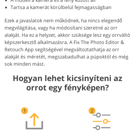
A modell a kamera és a fény között áll
Tartsa a kamerát körülbelül fejmagasságban
Ezek a javaslatok nem működnek, ha nincs elegendő
megvilágítása, vagy ha módosítani szeretné az orr
alakját. Ha ez a helyzet, akkor szüksége lesz egy orrváltó
képszerkesztő alkalmazásra. A Fix The Photo Editor &
Retouch App segítségével megváltoztathatja az orr
alakját és méretét, megszabadulhat a púpoktól és még
sok minden mást.
Hogyan lehet kicsinyíteni az
orrot egy fényképen?