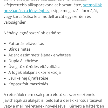
kifejezettebb állkapocsvonalat hozhat létre,
szempillák
hozzáadása a fényképhez
, csípje meg az áll formáját,
vagy karcsúsítsa le a modell arcát egyszerűen és
valósághűen.
Néhány legnépszerűbb eszköze:
Pattanás eltávolítás
Bőrkisimítás
Az arc aszimmetriájának enyhítése
Dupla áll törlése
Üveg tükröződés eltávolítása
A fogak alakjának korrekciója
Szürke haj újrafestése
Kopasz folt maszkolás
A retusálók nem csak portréfotókat szerkesztenek.
Javíthatják az alakját is, például a derék karcsúsításával
vagy a mell méretének növelésével. Kérheti a háttérben