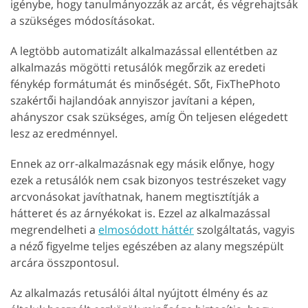
igénybe, hogy tanulmányozzák az arcát, és végrehajtsák
a szükséges módosításokat.
A legtöbb automatizált alkalmazással ellentétben az
alkalmazás mögötti retusálók megőrzik az eredeti
fénykép formátumát és minőségét. Sőt, FixThePhoto
szakértői hajlandóak annyiszor javítani a képen,
ahányszor csak szükséges, amíg Ön teljesen elégedett
lesz az eredménnyel.
Ennek az orr-alkalmazásnak egy másik előnye, hogy
ezek a retusálók nem csak bizonyos testrészeket vagy
arcvonásokat javíthatnak, hanem megtisztítják a
hátteret és az árnyékokat is. Ezzel az alkalmazással
megrendelheti a
elmosódott háttér
szolgáltatás, vagyis
a néző figyelme teljes egészében az alany megszépült
arcára összpontosul.
Az alkalmazás retusálói által nyújtott élmény és az