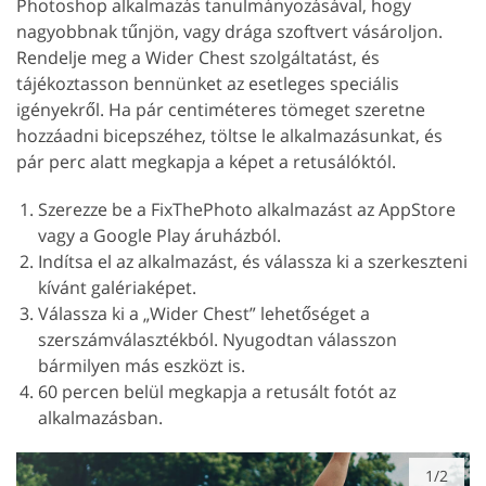
Photoshop alkalmazás tanulmányozásával, hogy
nagyobbnak tűnjön, vagy drága szoftvert vásároljon.
Rendelje meg a Wider Chest szolgáltatást, és
tájékoztasson bennünket az esetleges speciális
igényekről. Ha pár centiméteres tömeget szeretne
hozzáadni bicepszéhez, töltse le alkalmazásunkat, és
pár perc alatt megkapja a képet a retusálóktól.
Szerezze be a FixThePhoto alkalmazást az AppStore
vagy a Google Play áruházból.
Indítsa el az alkalmazást, és válassza ki a szerkeszteni
kívánt galériaképet.
Válassza ki a „Wider Chest” lehetőséget a
szerszámválasztékból. Nyugodtan válasszon
bármilyen más eszközt is.
60 percen belül megkapja a retusált fotót az
alkalmazásban.
1/2