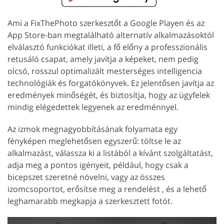
Ami a FixThePhoto szerkesztőt a Google Playen és az
App Store-ban megtalálható alternatív alkalmazásoktól
elválasztó funkciókat illeti, a fő előny a professzionális
retusáló csapat, amely javítja a képeket, nem pedig
olcsó, rosszul optimalizált mesterséges intelligencia
technológiák és forgatókönyvek. Ez jelentősen javítja az
eredmények minőségét, és biztosítja, hogy az ügyfelek
mindig elégedettek legyenek az eredménnyel.
Az izmok megnagyobbításának folyamata egy
fényképen meglehetősen egyszerű: töltse le az
alkalmazást, válassza ki a listából a kívánt szolgáltatást,
adja meg a pontos igényeit, például, hogy csak a
bicepszet szeretné növelni, vagy az összes
izomcsoportot, erősítse meg a rendelést , és a lehető
leghamarabb megkapja a szerkesztett fotót.