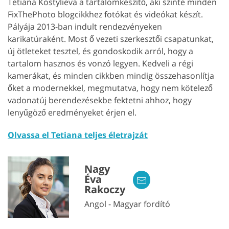
Tetiana Kostylieva a tartalomkészítő, aki szinte minden
FixThePhoto blogcikkhez fotókat és videókat készít.
Pályája 2013-ban indult rendezvényeken
karikatúraként. Most ő vezeti szerkesztői csapatunkat,
új ötleteket tesztel, és gondoskodik arról, hogy a
tartalom hasznos és vonzó legyen. Kedveli a régi
kamerákat, és minden cikkben mindig összehasonlítja
őket a modernekkel, megmutatva, hogy nem kötelező
vadonatúj berendezésekbe fektetni ahhoz, hogy
lenyűgöző eredményeket érjen el.
Olvassa el Tetiana teljes életrajzát
Nagy
Éva
Rakoczy
Angol - Magyar fordító