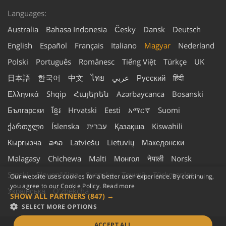
Languages:
Australia
Bahasa Indonesia
Česky
Dansk
Deutsch
English
Español
Français
Italiano
Magyar
Nederland
Polski
Português
Românesc
Tiếng Việt
Türkçe
UK
日本語
한국어
中文
ไทย
عربي
Русский
हिंदी
Ελληνικά
Shqip
Հայերեն
Azərbaycanca
Bosanski
Български
ខ្មែរ
Hrvatski
Eesti
አማርኛ
Suomi
ქართული
Íslenska
עברית
Қазақша
Kiswahili
Кыргызча
ລາວ
Latviešu
Lietuvių
Македонски
Malagasy
Chichewa
Malti
Монгол
नेपाली
Norsk
Srpski
Slovenščina
Svenska
Тоҷикӣ
Türkmenler
Our website uses cookies for a better user experience. By continuing,
you agree to our Cookie Policy.
Read more
Українська
Oʻzbekcha
SHOW ALL PARTNERS
(847) →
SELECT MORE OPTIONS
ACCEPT ALL