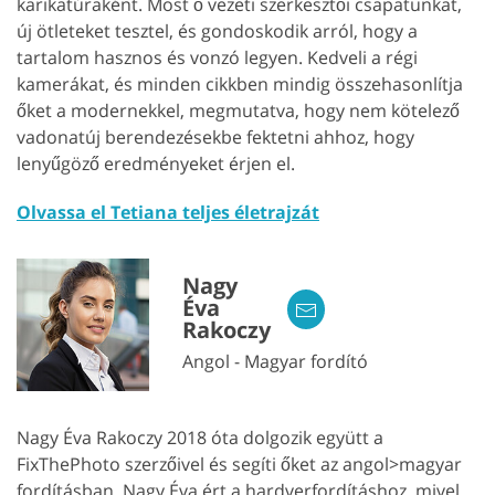
karikatúraként. Most ő vezeti szerkesztői csapatunkat,
új ötleteket tesztel, és gondoskodik arról, hogy a
tartalom hasznos és vonzó legyen. Kedveli a régi
kamerákat, és minden cikkben mindig összehasonlítja
őket a modernekkel, megmutatva, hogy nem kötelező
vadonatúj berendezésekbe fektetni ahhoz, hogy
lenyűgöző eredményeket érjen el.
Olvassa el Tetiana teljes életrajzát
Nagy
Éva
Rakoczy
Angol - Magyar fordító
Nagy Éva Rakoczy 2018 óta dolgozik együtt a
FixThePhoto szerzőivel és segíti őket az angol>magyar
fordításban. Nagy Éva ért a hardverfordításhoz, mivel