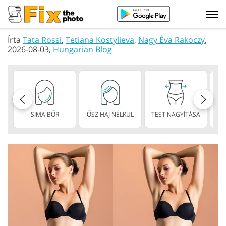
Írta
Tata Rossi
,
Tetiana Kostylieva
,
Nagy Éva Rakoczy
,
2026-08-03,
Hungarian Blog
SIMA BŐR
ŐSZ HAJ NÉLKÜL
TEST NAGYÍTÁSA