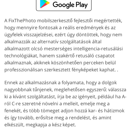
A FixThePhoto mobilszerkesztő fejlesztői megértették,
hogy mennyire fontosak a reális eredmények és az
ügyfelek visszajelzései, ezért úgy döntöttek, hogy nem
alkalmazzák az alternatív szolgáltatások által
alkalmazott olcsó mesterséges intelligencia-retusálási
technológiákat, hanem szakértő retusáló csapatot
alkalmaznak, akiknek köszönhetően perceken belül
professzionálisan szerkesztett fényképeket kaphat. .
Ennek az alkalmazásnak a folyamata, hogy a dolgok
nagyobbnak tűnjenek, meglehetősen egyszerű: válassza
ki a kívánt szolgáltatást, írja be az igényeit, például ha A-
ról C-re szeretné növelni a melleit, emelje meg a
fenekét, és több tömeget adjon hozzá kar- és hátizmok
és így tovább, erősítse meg a rendelést, és amint
elkészült, megkapja a kész képet.