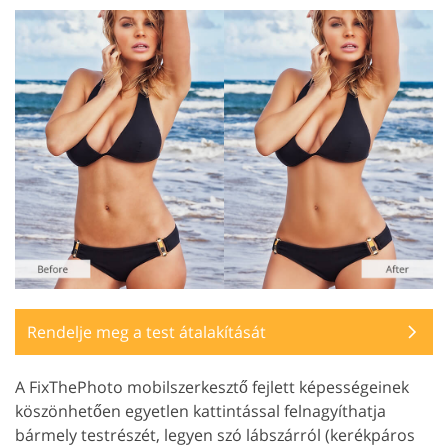
Rendelje meg a test átalakítását
A FixThePhoto mobilszerkesztő fejlett képességeinek
köszönhetően egyetlen kattintással felnagyíthatja
bármely testrészét, legyen szó lábszárról (kerékpáros