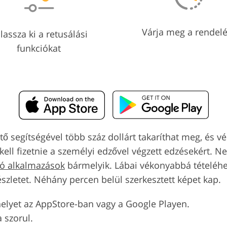
Várja meg a rendelé
lassza ki a retusálási
funkciókat
tő segítségével több száz dollárt takaríthat meg, és 
ell fizetnie a személyi edzővel végzett edzésekért. Nem
tó alkalmazások
bármelyik. Lábai vékonyabbá tételéhez
észletet. Néhány percen belül szerkesztett képet kap.
lyet az AppStore-ban vagy a Google Playen.
 szorul.