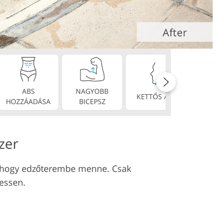
ABS
NAGYOBB
TÖKÉ
KETTŐS ÁLL
HOZZÁADÁSA
BICEPSZ
FO
zer
l, hogy edzőterembe menne. Csak
hessen.