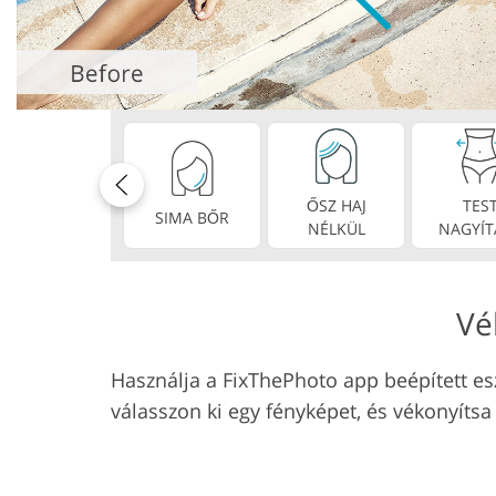
Dịch vụ chỉnh sửa sản
Ékszer -ret
phẩm
szolgálta
ŐSZ HAJ
TES
SIMA BŐR
NÉLKÜL
NAGYÍT
Vé
Használja a FixThePhoto app beépített e
válasszon ki egy fényképet, és vékonyíts