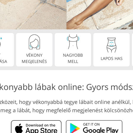
Video Szerkesztési
usálási
AI Képzési Adatok
Szolgáltatások
tások
T
VÉKONY
NAGYOBB
LAPOS HAS
ÁSA
MEGJELENÉS
MELL
konyabb lábak online: Gyors móds
szközeit, hogy vékonyabbá tegye lábait online anélkü
a meg a lábát, hogy megfelelő megjelenést kölcsönöz