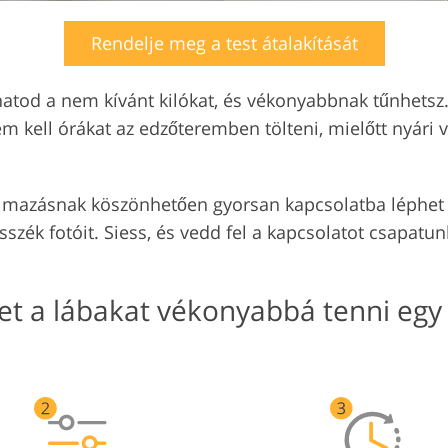
Rendelje meg a test átalakítását
atod a nem kívánt kilókat, és vékonyabbnak tűnhetsz. Í
kell órákat az edzőteremben tölteni, mielőtt nyári v
almazásnak köszönhetően gyorsan kapcsolatba léphet a
szék fotóit. Siess, és vedd fel a kapcsolatot csapatu
et a lábakat vékonyabbá tenni egy