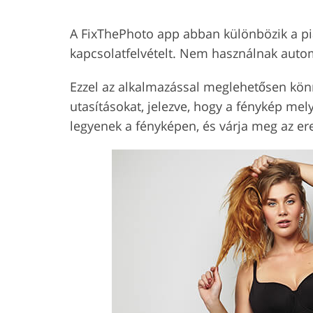
A FixThePhoto app abban különbözik a pia
kapcsolatfelvételt. Nem használnak autom
Ezzel az alkalmazással meglehetősen könny
utasításokat, jelezve, hogy a fénykép mel
legyenek a fényképen, és várja meg az e