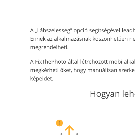
A „Lábszélesség” opció segítségével leadh
Ennek az alkalmazásnak köszönhetően nem 
megrendelheti.
A FixThePhoto által létrehozott mobilalk
megkérheti őket, hogy manuálisan szerkes
képeidet.
Hogyan leh