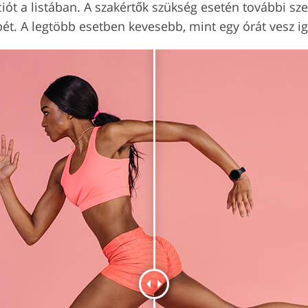
ót a listában. A szakértők szükség esetén további sze
ét. A legtöbb esetben kevesebb, mint egy órát vesz i