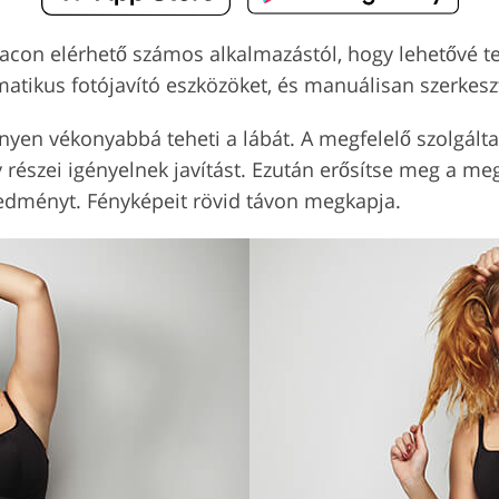
con elérhető számos alkalmazástól, hogy lehetővé tes
atikus fotójavító eszközöket, és manuálisan szerkeszt
en vékonyabbá teheti a lábát. A megfelelő szolgáltatá
y részei igényelnek javítást. Ezután erősítse meg a m
redményt. Fényképeit rövid távon megkapja.