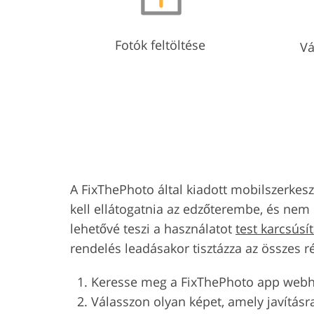
Fotók feltöltése
Vá
A FixThePhoto által kiadott mobilszerkesz
kell ellátogatnia az edzőterembe, és nem k
lehetővé teszi a használatot
test karcsúsí
rendelés leadásakor tisztázza az összes r
Keresse meg a FixThePhoto app webhe
Válasszon olyan képet, amely javításra