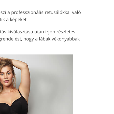
zi a professzionális retusálókkal való
ik a képeket.
s kiválasztása után írjon részletes
egrendelést, hogy a lábak vékonyabbak