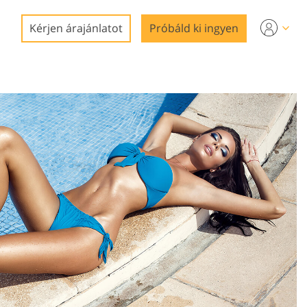
Kérjen árajánlatot
Próbáld ki ingyen
tő