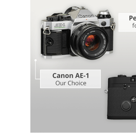
Services de retouche de
Services de ret
produits
bijoux