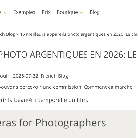
s
Exemples
Prix
Boutique
Blog
hop
Templates
Video
nch Blog
>
15 meilleurs appareils photo argentiques en 2026: Le cl
p
Modèles
LUT professionnelles
 PHOTO ARGENTIQUES EN 2026: L
Services de retouche photo
Services de retouche pho
hop
Modèles de marketing
Superpositions vidéo
e du corps
pour bébé
immobilière
Cartes de Saint Valentin
douin
, 2026-07-22,
French Blog
Invitations de mariage
op
Invitation d'anniversaire
us pouvons percevoir une commission.
Comment ça marche
.
ions
pour enfants
ir la beauté intemporelle du film.
tements
Services de manipulation
Services de restauration
 l'IA
d'images
photo
es