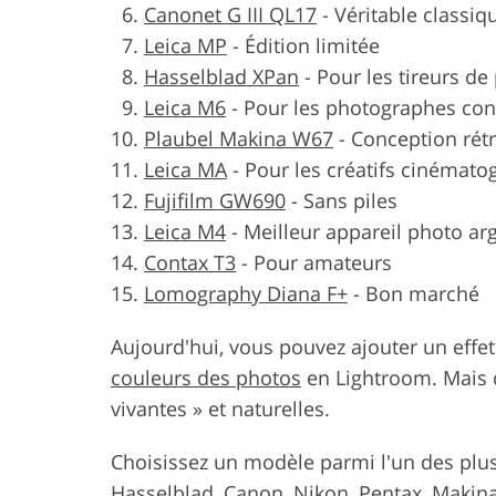
Canonet G III QL17
-
Véritable classiq
Leica MP
-
Édition limitée
Hasselblad XPan
-
Pour les tireurs de
Leica M6
-
Pour les photographes con
Plaubel Makina W67
-
Conception rét
Leica MA
-
Pour les créatifs cinémat
Fujifilm GW690
-
Sans piles
Leica M4
-
Meilleur appareil photo a
Contax T3
-
Pour amateurs
Lomography Diana F+
-
Bon marché
Aujourd'hui, vous pouvez ajouter un effet
couleurs des photos
en Lightroom. Mais 
vivantes » et naturelles.
Choisissez un modèle parmi l'un des plu
Hasselblad, Canon, Nikon, Pentax, Makina,