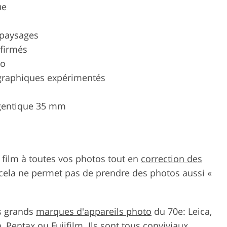
ue
 paysages
firmés
ro
ographiques expérimentés
rgentique 35 mm
 film à toutes vos photos tout en
correction des
cela ne permet pas de prendre des photos aussi «
s grands
marques d'appareils photo
du 70e: Leica,
 Pentax ou Fujifilm. Ils sont tous conviviaux,