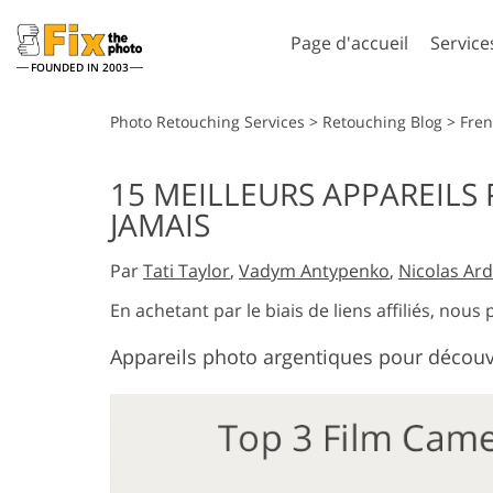
Page d'accueil
Service
FOUNDED IN 2003
Lightroom
Photos
Photo Retouching Services
>
Retouching Blog
>
Fre
Préréglages Lightroom
Actions Photosho
15 MEILLEURS APPAREILS
Collections complètes de
Pinceaux Photos
JAMAIS
Services de retouche photo
Services Retouch
préréglages LR
Superpositions
Meilleures offres
Photoshop
Par
Tati Taylor
,
Vadym Antypenko
,
Nicolas Ar
prédéfinies
Textures Photosh
En achetant par le biais de liens affiliés, no
Collecte mobile
Ps Actions Collect
entières
Appareils photo argentiques pour découvr
Services de Retouche Photo
Modèles de vê
Ps superpose des
de Mariage
générés par
collections entièr