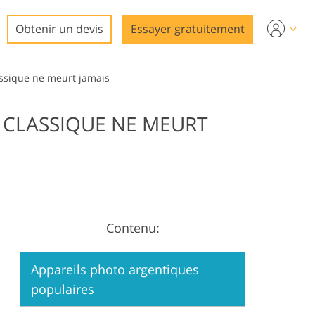
Obtenir un devis
Essayer gratuitement
assique ne meurt jamais
E CLASSIQUE NE MEURT
to
Contenu:
Appareils photo argentiques
populaires