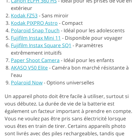
Canon ELPH 360 HS
-
Idéal pour les prises de vue en
extérieur
Kodak FZ53
-
Sans miroir
Kodak PIXPRO Astro
-
Compact
Polaroid Snap Touch
-
Idéal pour les adolescents
Fujifilm Instax Mini 11
-
Disponible pour voyager
Fujifilm Instax Square SQ1
-
Paramètres
extrêmement intuitifs
Paper Shoot Camera
-
Idéal pour les enfants
AKASO V50 Elite
-
Caméra bon marché résistante à
l'eau
Polaroid Now
-
Options universelles
Un appareil photo doit être facile à utiliser, surtout si
vous débutez. La durée de vie de la batterie est
également un facteur important à prendre en compte.
Vous ne voulez pas être pris sans électricité lorsque
vous êtes en train de tirer. Certains appareils photo
sont livrés avec des piles rechargeables, tandis que