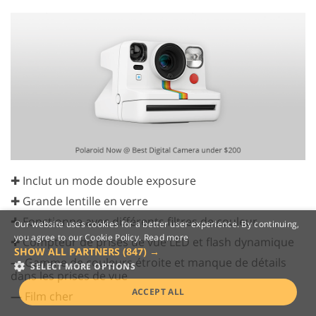
✚ Inclut un mode double exposure
✚ Grande lentille en verre
✚ Fonctionne avec différents filtres de couleur
Our website uses cookies for a better user experience. By continuing,
you agree to our Cookie Policy.
Read more
✚ Compteur de prises de vue LED et flash dynamique
SHOW ALL PARTNERS
(847) →
—
Gamme de couleurs étroite et manque de détails
SELECT MORE OPTIONS
dans les prises de vue
ACCEPT ALL
—
Film cher