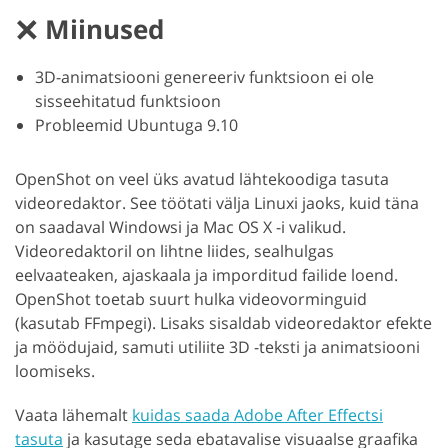
Miinused
3D-animatsiooni genereeriv funktsioon ei ole
sisseehitatud funktsioon
Probleemid Ubuntuga 9.10
OpenShot on veel üks avatud lähtekoodiga tasuta
videoredaktor. See töötati välja Linuxi jaoks, kuid täna
on saadaval Windowsi ja Mac OS X -i valikud.
Videoredaktoril on lihtne liides, sealhulgas
eelvaateaken, ajaskaala ja imporditud failide loend.
OpenShot toetab suurt hulka videovorminguid
(kasutab FFmpegi). Lisaks sisaldab videoredaktor efekte
ja möödujaid, samuti utiliite 3D -teksti ja animatsiooni
loomiseks.
Vaata lähemalt
kuidas saada Adobe After Effectsi
tasuta
ja kasutage seda ebatavalise visuaalse graafika