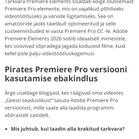
Tarkvara Premiere Elements sisaldab kõige olulisemaid
Premiere Pro elemente, mis on vajalikud põhiliseks
videotöötluseks ja värvide liigitamiseks. See on
amatööride jaoks täielikult optimeeritud ja selle
süsteeminõuded ei vasta Premiere Pro CC -le. Adobe
Premiere Elements 2026 sobib ideaalselt inimestele,
kes soovivad sõpradega jagada koduseid filme, kuid
kellel pole palju videotöötluskogemusi.
Pirates Premiere Pro versiooni
kasutamise ebakindlus
Ärge usaldage blogijaid, kes räägivad oma videotes
„täiesti seaduslikust” tasuta Adobe Premiere Pro
versioonist, mille saate alla laadida programmi
võõrastelt saitidelt.
Mis juhtub, kui laadin alla krakitud tarkvara?