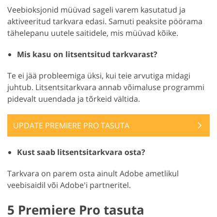
Veebioksjonid müüvad sageli varem kasutatud ja
aktiveeritud tarkvara edasi. Samuti peaksite pöörama
tähelepanu uutele saitidele, mis müüvad kõike.
Mis kasu on litsentsitud tarkvarast?
Te ei jää probleemiga üksi, kui teie arvutiga midagi
juhtub. Litsentsitarkvara annab võimaluse programmi
pidevalt uuendada ja tõrkeid vältida.
UPDATE PREMIERE PRO TASUTA
Kust saab litsentsitarkvara osta?
Tarkvara on parem osta ainult Adobe ametlikul
veebisaidil või Adobe'i partneritel.
5 Premiere Pro tasuta