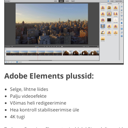
Adobe Elements plussid:
Selge, lihtne liides
Palju videoefekte
Võimas heli redigeerimine
Hea kontroll stabiliseerimise üle
4K tugi