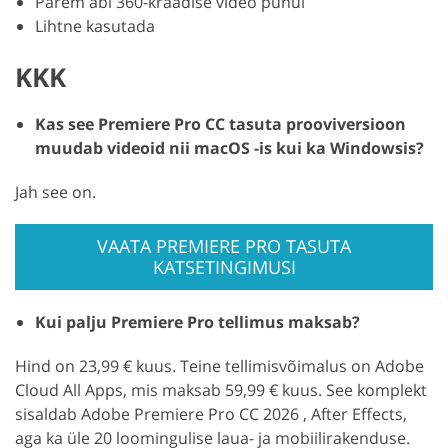
Parem abi 360-kraadise video puhul
Lihtne kasutada
KKK
Kas see Premiere Pro CC tasuta prooviversioon
muudab videoid nii macOS -is kui ka Windowsis?
Jah see on.
VAATA PREMIERE PRO TASUTA
KATSETINGIMUSI
Kui palju Premiere Pro tellimus maksab?
Hind on 23,99 € kuus. Teine tellimisvõimalus on Adobe
Cloud All Apps, mis maksab 59,99 € kuus. See komplekt
sisaldab Adobe Premiere Pro CC 2026 , After Effects,
aga ka üle 20 loomingulise laua- ja mobiilirakenduse.