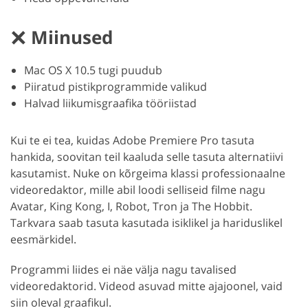
Miinused
Mac OS X 10.5 tugi puudub
Piiratud pistikprogrammide valikud
Halvad liikumisgraafika tööriistad
Kui te ei tea, kuidas Adobe Premiere Pro tasuta
hankida, soovitan teil kaaluda selle tasuta alternatiivi
kasutamist. Nuke on kõrgeima klassi professionaalne
videoredaktor, mille abil loodi selliseid filme nagu
Avatar, King Kong, I, Robot, Tron ja The Hobbit.
Tarkvara saab tasuta kasutada isiklikel ja hariduslikel
eesmärkidel.
Programmi liides ei näe välja nagu tavalised
videoredaktorid. Videod asuvad mitte ajajoonel, vaid
siin oleval graafikul.