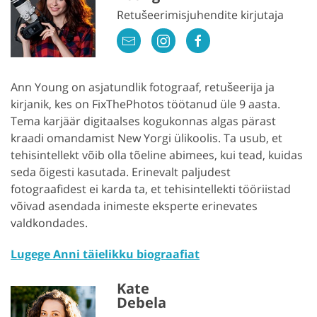
Retušeerimisjuhendite kirjutaja
Ann Young on asjatundlik fotograaf, retušeerija ja
kirjanik, kes on FixThePhotos töötanud üle 9 aasta.
Tema karjäär digitaalses kogukonnas algas pärast
kraadi omandamist New Yorgi ülikoolis. Ta usub, et
tehisintellekt võib olla tõeline abimees, kui tead, kuidas
seda õigesti kasutada. Erinevalt paljudest
fotograafidest ei karda ta, et tehisintellekti tööriistad
võivad asendada inimeste eksperte erinevates
valdkondades.
Lugege Anni täielikku biograafiat
Kate
Debela