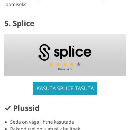
loomiseks.
5. Splice
KASUTA SPLICE TASUTA
Plussid
Seda on väga lihtne kasutada
Rakendusel on ulatuslik heliteek