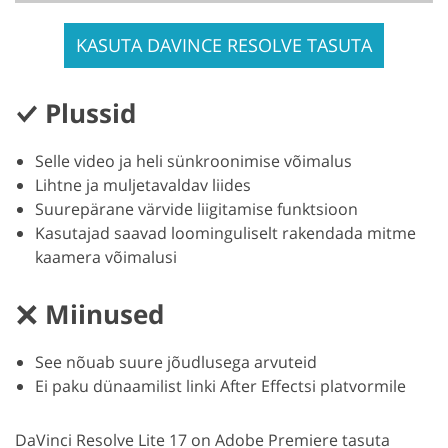
KASUTA DAVINCE RESOLVE TASUTA
Plussid
Selle video ja heli sünkroonimise võimalus
Lihtne ja muljetavaldav liides
Suurepärane värvide liigitamise funktsioon
Kasutajad saavad loominguliselt rakendada mitme
kaamera võimalusi
Miinused
See nõuab suure jõudlusega arvuteid
Ei paku dünaamilist linki After Effectsi platvormile
DaVinci Resolve Lite 17 on Adobe Premiere tasuta