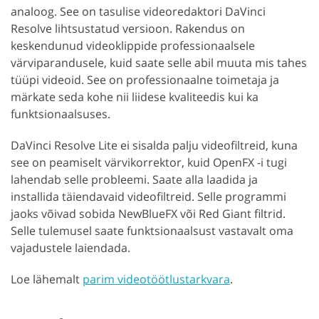
analoog. See on tasulise videoredaktori DaVinci
Resolve lihtsustatud versioon. Rakendus on
keskendunud videoklippide professionaalsele
värviparandusele, kuid saate selle abil muuta mis tahes
tüüpi videoid. See on professionaalne toimetaja ja
märkate seda kohe nii liidese kvaliteedis kui ka
funktsionaalsuses.
DaVinci Resolve Lite ei sisalda palju videofiltreid, kuna
see on peamiselt värvikorrektor, kuid OpenFX -i tugi
lahendab selle probleemi. Saate alla laadida ja
installida täiendavaid videofiltreid. Selle programmi
jaoks võivad sobida NewBlueFX või Red Giant filtrid.
Selle tulemusel saate funktsionaalsust vastavalt oma
vajadustele laiendada.
Loe lähemalt
parim videotöötlustarkvara
.