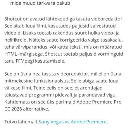
mida muud tarkvara pakub
Shotcut on avatud lähtekoodiga tasuta videoredaktor.
See aitab luua filmi, kasutades paljusid salvestatud
videoid. Lisaks toetab rakendus suurt hulka video- ja
helifiltreid. Näiteks saate korrigeerida valge tasakaalu,
teha värviparandusi või katta teksti, mis on määratud
HTML -märgisega. Shotcut toetab paljusid vorminguid
tänu FFMpegi kasutamisele.
See on üsna hea tasuta videoredaktor, millel on üsna
mitmekesine funktsionaalsus. Selle abiga saate luua
väikese filmi. Teine eelis on see, et arendajad
täiustavad programmi pidevalt ja parandavad vigu.
Kahtlemata on see üks parimaid Adobe Premiere Pro
CC 2026 alternatiive.
Tutvu lähemalt
Sony Vegas vs Adobe Premiere
.