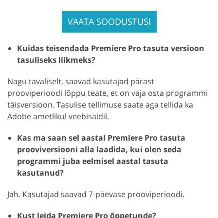
VAATA SOODUSTUSI
Kuidas teisendada Premiere Pro tasuta versioon
tasuliseks liikmeks?
Nagu tavaliselt, saavad kasutajad pärast
prooviperioodi lõppu teate, et on vaja osta programmi
täisversioon. Tasulise tellimuse saate aga tellida ka
Adobe ametlikul veebisaidil.
Kas ma saan sel aastal Premiere Pro tasuta
prooviversiooni alla laadida, kui olen seda
programmi juba eelmisel aastal tasuta
kasutanud?
Jah. Kasutajad saavad 7-päevase prooviperioodi.
Kust leida Premiere Pro õppetunde?