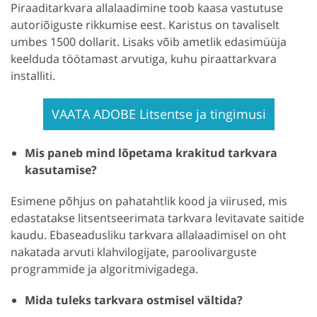
Piraaditarkvara allalaadimine toob kaasa vastutuse
autoriõiguste rikkumise eest. Karistus on tavaliselt
umbes 1500 dollarit. Lisaks võib ametlik edasimüüja
keelduda töötamast arvutiga, kuhu piraattarkvara
installiti.
VAATA ADOBE Litsentse ja tingimusi
Mis paneb mind lõpetama krakitud tarkvara
kasutamise?
Esimene põhjus on pahatahtlik kood ja viirused, mis
edastatakse litsentseerimata tarkvara levitavate saitide
kaudu. Ebaseadusliku tarkvara allalaadimisel on oht
nakatada arvuti klahvilogijate, paroolivarguste
programmide ja algoritmivigadega.
Mida tuleks tarkvara ostmisel vältida?