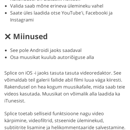
Valida saab mõne erineva ülemineku vahel
Saate üles laadida otse YouTube'i, Facebooki ja
Instagrami
Miinused
See pole Androidi jaoks saadaval
Osa muusikat kuulub autoriõiguse alla
Splice on iOS -i jaoks tasuta tasuta videoredaktor. See
võimaldab teil galerii failide abil filmi luua väga kiiresti.
Rakendusel on hea kogum muusikafaile, mida saab teie
videos kasutada. Muusikat on võimalik alla laadida ka
iTunesist.
Splice toetab selliseid funktsioone nagu video
kärpimine, videofiltrid, stseenide üleminekud,
subtiitrite lisamine ja helikommentaaride salvestamine.