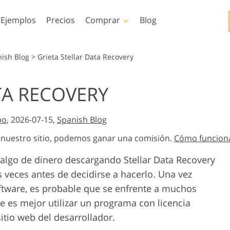
Ejemplos
Precios
Comprar
Blog
hop
Templates
Video
nish Blog
>
Grieta Stellar Data Recovery
oshop
Plantillas
LUT profesionales
TA RECOVERY
Servicios de retoque
Servicios de edición de
oshop
Plantillas de marketing
Superposiciones de v
 Servicios
fotográfico de bebés
fotos inmobiliarias
de
Tarjetas de San Valentín
bo
, 2026-07-15,
Spanish Blog
Invitaciones de boda
oshop
n nuestro sitio, podemos ganar una comisión.
Cómo funcion
Invitación de cumpleaños
cciones
infantil
 algo de dinero descargando Stellar Data Recovery
os por IA
Servicios de manipulación
Servicios de restauració
 veces antes de decidirse a hacerlo. Una vez
e vestir
de imágenes
de fotografías
as
oftware, es probable que se enfrente a muchos
ue es mejor utilizar un programa con licencia
sitio web del desarrollador.