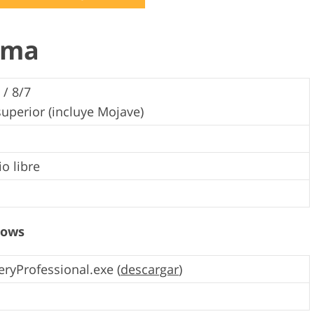
tema
 / 8/7
superior (incluye Mojave)
o libre
dows
eryProfessional.exe (
descargar
)