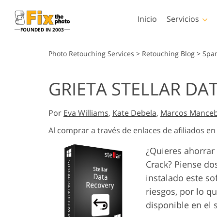
Inicio
Servicios
FOUNDED IN 2003
Lightroom
Photos
Photo Retouching Services
>
Retouching Blog
>
Spa
Preestablecidos de
Acciones de Phot
GRIETA STELLAR DA
Lightroom
Servicios de retoque en la
Pinceles de Phot
Retoque Corporal
cabeza
Colecciones completas
Superposiciones 
de preajustes LR
Por
Eva Williams
,
Kate Debela
,
Marcos Mance
Photoshop
Ajustes preestablecidos
Texturas de Phot
Al comprar a través de enlaces de afiliados e
de mejor oferta
Acciones Ps Cole
Colección móvil
¿Quieres ahorrar
completas
Servicios de Edición de
Modelos generad
Crack? Piense dos
Ps superpone
Fotos de Bodas
para prendas d
colecciones enter
instalado este s
riesgos, por lo q
disponible en el 