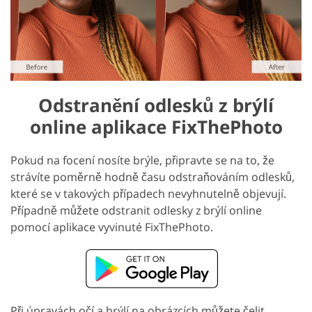
Odstranění odlesků z brýlí
online aplikace FixThePhoto
Pokud na focení nosíte brýle, připravte se na to, že
strávíte poměrně hodně času odstraňováním odlesků,
které se v takových případech nevyhnutelně objevují.
Případně můžete odstranit odlesky z brýlí online
pomocí aplikace vyvinuté FixThePhoto.
Při úpravách očí a brýlí na obrázcích můžete čelit