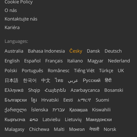
Cookie Policy
O nás
Kontaktujte nás
Kariéra
Languages:
Australia
Bahasa Indonesia
Česky
Dansk
Deutsch
English
Español
Français
Italiano
Magyar
Nederland
Polski
Português
Românesc
Tiếng Việt
Türkçe
UK
日本語
한국어
中文
ไทย
عربي
Русский
हिंदी
Ελληνικά
Shqip
Հայերեն
Azərbaycanca
Bosanski
Български
ខ្មែរ
Hrvatski
Eesti
አማርኛ
Suomi
ქართული
Íslenska
עברית
Қазақша
Kiswahili
Кыргызча
ລາວ
Latviešu
Lietuvių
Македонски
Malagasy
Chichewa
Malti
Монгол
नेपाली
Norsk