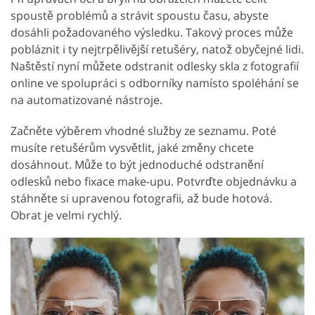
spoustě problémů a strávit spoustu času, abyste
dosáhli požadovaného výsledku. Takový proces může
pobláznit i ty nejtrpělivější retušéry, natož obyčejné lidi.
Naštěstí nyní můžete odstranit odlesky skla z fotografií
online ve spolupráci s odborníky namísto spoléhání se
na automatizované nástroje.
Začněte výběrem vhodné služby ze seznamu. Poté
musíte retušérům vysvětlit, jaké změny chcete
dosáhnout. Může to být jednoduché odstranění
odlesků nebo fixace make-upu. Potvrďte objednávku a
stáhněte si upravenou fotografii, až bude hotová.
Obrat je velmi rychlý.