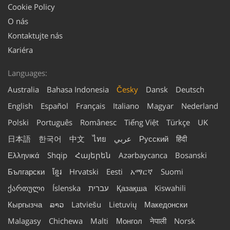
Cookie Policy
O nás
Kontaktujte nás
Kariéra
Languages:
Australia
Bahasa Indonesia
Česky
Dansk
Deutsch
English
Español
Français
Italiano
Magyar
Nederland
Polski
Português
Românesc
Tiếng Việt
Türkçe
UK
日本語
한국어
中文
ไทย
عربي
Русский
हिंदी
Ελληνικά
Shqip
Հայերեն
Azərbaycanca
Bosanski
Български
ខ្មែរ
Hrvatski
Eesti
አማርኛ
Suomi
ქართული
Íslenska
עברית
Қазақша
Kiswahili
Кыргызча
ລາວ
Latviešu
Lietuvių
Македонски
Malagasy
Chichewa
Malti
Монгол
नेपाली
Norsk