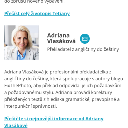
do zbrusu nového vybavení.
Přečíst celý životopis Tetiany
Adriana
Vlasáková
Překladatel z angličtiny do češtiny
Adriana Vlasáková je profesionální překladatelka z
angličtiny do češtiny, která spolupracuje s autory blogu
FixThePhoto, aby překlad odpovídal jejich požadavkům
a požadovanému stylu. Adriana provádí korektury
přeložených textů z hlediska gramatické, pravopisné a
interpunkční správnosti.
Přečtěte si nejnovější informace od Adriany
Vlasákové