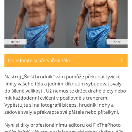
Objednejte si přetváření těla
Nástroj „Širší hrudník“ vám pomůže překonat fyzické
limity vašeho těla a jedním kliknutím vybudovat svaly
do šílené velikosti. Už nemusíte držet drahé diety nebo
mít každodenní cvičení v posilovně s trenérem.
Vypěstujte si na fotografii biceps, hrudník, nohy a
zádové svaly a překvapte své přátele nebo přítelkyni.
Nyní si díky profesionálnímu editoru od FixThePhoto
může každý uživatel s telefonem objednat službu, díky