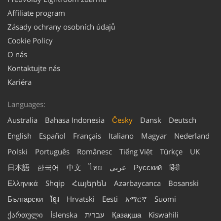
Affiliate program
Zásady ochrany osobních údajů
Cookie Policy
O nás
Kontaktujte nás
Kariéra
Languages:
Australia
Bahasa Indonesia
Česky
Dansk
Deutsch
English
Español
Français
Italiano
Magyar
Nederland
Polski
Português
Românesc
Tiếng Việt
Türkçe
UK
日本語
한국어
中文
ไทย
عربي
Русский
हिंदी
Ελληνικά
Shqip
Հայերեն
Azərbaycanca
Bosanski
Български
ខ្មែរ
Hrvatski
Eesti
አማርኛ
Suomi
ქართული
Íslenska
עברית
Қазақша
Kiswahili