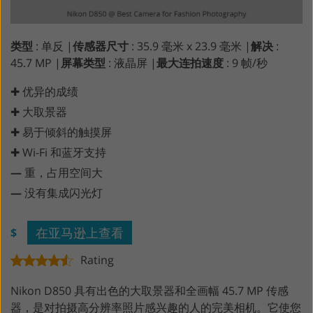
类型
: 单反 |
传感器尺寸
: 35.9 毫米 x 23.9 毫米 |
解决
:
45.7 MP |
屏幕类型
: 液晶屏 |
最大连拍速度
: 9 帧/秒
✚ 优异的成绩
✚ 大取景器
✚ 易于倾斜的触摸屏
✚ Wi-Fi 和蓝牙支持
—
重，占用空间大
—
没有集成闪光灯
在亚马逊上查看
$
Rating
Nikon D850 具有出色的大取景器和全画幅 45.7 MP 传感
器，是对拍摄高分辨率照片感兴趣的人的完美相机。它使您