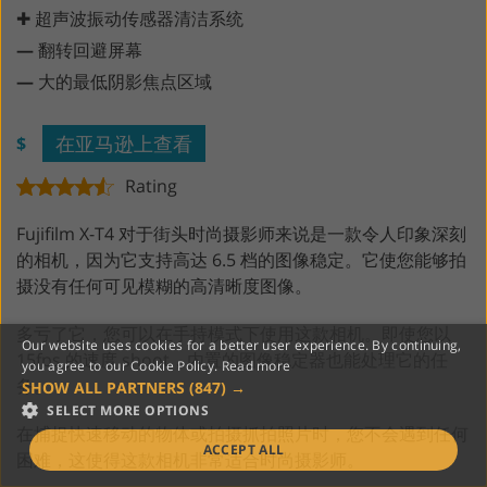
✚ 超声波振动传感器清洁系统
—
翻转回避屏幕
—
大的最低阴影焦点区域
在亚马逊上查看
$
Rating
Fujifilm X-T4 对于街头时尚摄影师来说是一款令人印象深刻
的相机，因为它支持高达 6.5 档的图像稳定。它使您能够拍
摄没有任何可见模糊的高清晰度图像。
多亏了它，您可以在手持模式下使用这款相机。即使您以
Our website uses cookies for a better user experience. By continuing,
15fps 的速度 shoot，内置的图像稳定器也能处理它的任
you agree to our Cookie Policy.
Read more
务。
SHOW ALL PARTNERS
(847) →
SELECT MORE OPTIONS
在捕捉快速移动的物体或拍摄抓拍照片时，您不会遇到任何
ACCEPT ALL
困难，这使得这款相机非常适合时尚摄影师。