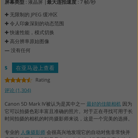
屏幕类型
: 液晶屏 |
最大连拍速度
: 7 帧/秒
✚ 无限制的 JPEG 缓冲区
✚ 令人印象深刻的动态范围
✚ 快速性能，模式切换
✚ 高分辨率原始图像
—
没有任何
在亚马逊上查看
$
Rating
评论 (1,304)
Canon 5D Mark IV被认为是其中之一
最好的佳能相机
因为
它可以拍摄色彩丰富且准确的照片。对于正在寻找可用于长
时间拍摄的相机的时尚摄影师来说，这是一个完美的选择。
专业的
人像摄影师
会很高兴地发现它的自动对焦非常快并