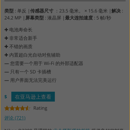
类型
: 单反 |
传感器尺寸
：23.5 毫米。 × 15.6 毫米 |
解决
:
24.2 MP |
屏幕类型
: 液晶屏 |
最大连拍速度
: 5 帧/秒
✚ 电池寿命长
✚ 非常适合新手
✚ 不错的画质
✚ 内置超白光自动对焦辅助
—
您需要一个用于 Wi-Fi 的外部适配器
—
只有一个 SD 卡插槽
—
用户界面无法完美运行
在亚马逊上查看
$
Rating
评论 (721)