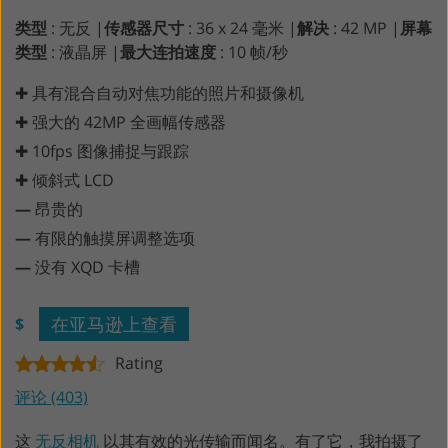
类型
: 无反 |
传感器尺寸
: 36 x 24 毫米 |
解决
: 42 MP |
屏幕
类型
: 液晶屏 |
最大连拍速度
: 10 帧/秒
✚ 具有混合自动对焦功能的照片和摄像机
✚ 强大的 42MP 全画幅传感器
✚ 10fps 图像捕捉与跟踪
✚ 倾斜式 LCD
—
昂贵的
—
有限的触摸屏调整选项
—
没有 XQD 卡槽
在亚马逊上查看
$
Rating
评论 (403)
这
无反相机
以其有效的光传输而闻名。有了它，我拍摄了