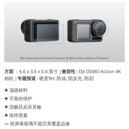
方面
：6.6 x 3.6 x 0.4 英寸 |
兼容性
: DJI OSMO Action 4K
相机 |
专题报道
: 硬度9H, 防油, 防反光, 防刮
✚ 顶级材料
✚ 可靠的保护
✚ 流畅且反应灵敏
✚ 保持质量
—
前屏幕玻璃不能完美覆盖边缘