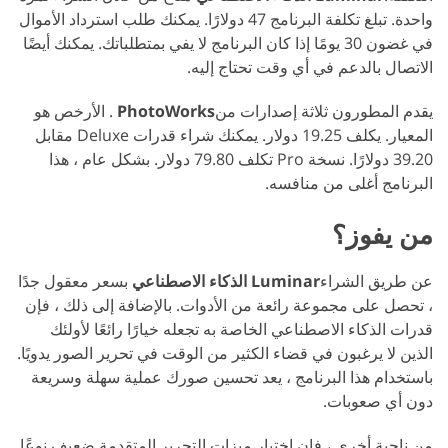
واحدة. تبلغ تكلفة البرنامج 47 دولارًا. يمكنك طلب استرداد الأموال
في غضون 30 يومًا إذا كان البرنامج لا يفي بمتطلباتك. يمكنك أيضًا
الاتصال بالدعم في أي وقت تحتاج إليه.
يقدم المطورون ثلاثة إصدارات من
PhotoWorks
. الأرخص هو
المعيار. يكلف 19.25 دولار. يمكنك شراء قدرات Deluxe مقابل
39.20 دولارًا. نسخة Pro تكلف 79.80 دولار. بشكل عام ، هذا
البرنامج أغلى من منافسه.
من يفوز؟
عن طريق الشراء
Luminar الذكاء الاصطناعي
بسعر معقول جدًا
، تحصل على مجموعة رائعة من الأدوات. بالإضافة إلى ذلك ، فإن
قدرات الذكاء الاصطناعي الخاصة به تجعله خيارًا رائعًا لأولئك
الذين لا يرغبون في قضاء الكثير من الوقت في تحرير الصور يدويًا.
باستخدام هذا البرنامج ، يعد تحسين صورك عملية سهلة وسريعة
دون أي صعوبات.
من ناحية أخرى ، فإن اختيار ميزات التحرير المتقدمة ضعيف نوعًا