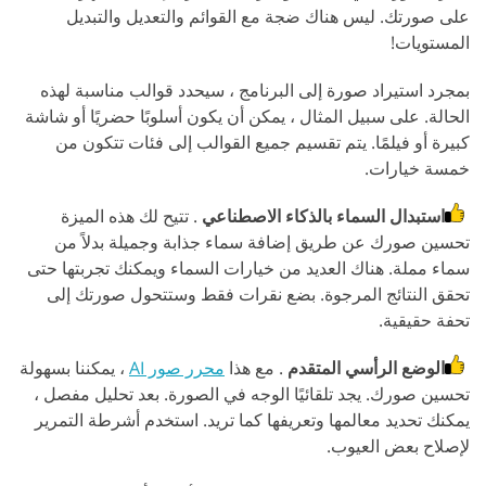
على صورتك. ليس هناك ضجة مع القوائم والتعديل والتبديل
المستويات!
بمجرد استيراد صورة إلى البرنامج ، سيحدد قوالب مناسبة لهذه
الحالة. على سبيل المثال ، يمكن أن يكون أسلوبًا حضريًا أو شاشة
كبيرة أو فيلمًا. يتم تقسيم جميع القوالب إلى فئات تتكون من
خمسة خيارات.
استبدال السماء بالذكاء الاصطناعي
. تتيح لك هذه الميزة
تحسين صورك عن طريق إضافة سماء جذابة وجميلة بدلاً من
سماء مملة. هناك العديد من خيارات السماء ويمكنك تجربتها حتى
تحقق النتائج المرجوة. بضع نقرات فقط وستتحول صورتك إلى
تحفة حقيقية.
الوضع الرأسي المتقدم
. مع هذا
محرر صور AI
، يمكننا بسهولة
تحسين صورك. يجد تلقائيًا الوجه في الصورة. بعد تحليل مفصل ،
يمكنك تحديد معالمها وتعريفها كما تريد. استخدم أشرطة التمرير
لإصلاح بعض العيوب.