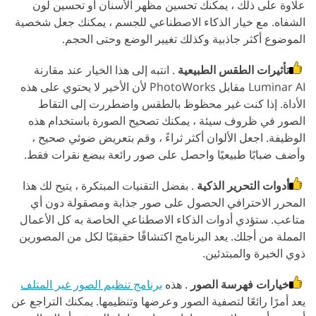
علاوة على ذلك ، يمكنك تحسين مظهر الأسنان أو تحسين لون
الشفاه. مع خيار الذكاء الاصطناعي للجسم ، يمكنك جعل شخصية
الموضوع أكثر جاذبية وكذلك تغيير الوضع وحتى الحجم.
تأثيرات الطقس الطبيعية
. انتبه إلى هذا الخيار عند مقارنة
Luminar AI مقابل PhotoWorks لأن الأخير لا يحتوي على هذه
الأداة. إذا كنت غير محظوظ بالطقس واضطررت إلى التقاط
الصور في ظروف سيئة ، يمكنك تصحيح الصورة باستخدام هذه
الوظيفة. اجعل الألوان أكثر ثراءً ، وقم بتعريض ضوئي صحيح ،
وأضف ضبابًا طبيعيًا واحصل على صور رائعة ببضع نقرات فقط.
أدوات التحرير الذكية
. بفضل التقنيات المبتكرة ، يتيح لك هذا
المحرر الاحترافي الحصول على صور جذابة ومصقولة دون أي
متاعب. ستؤدي أدوات الذكاء الاصطناعي الخاصة به كل الأعمال
المملة من أجلك. يعد البرنامج اكتشافًا حقيقيًا لكل من المصورين
ذوي الخبرة والمبتدئين.
خيارات فهرسة الصور
. هذه
برنامج تنظيم الصور غير المتلف
يعد أمرًا رائعًا لتصفية الصور وعرضها وتنظيمها. يمكنك التراجع عن