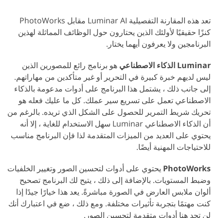
تعد هذه المقارنة التفصيلية Luminar AI مقابل PhotoWorks
كنزًا حقيقيًا لأولئك الذين يحتارون حول الوظائف المماثلة لهذين
البرنامجين ولا يعرفون أيهما يختار.
Luminar الذكاء الاصطناعي
هو برنامج رائع للمصورين الذين
ليس لديهم خبرة كبيرة في التحرير أو غير متأكدين من مهاراتهم.
إلى جانب ذلك ، يشتمل هذا البرنامج على أدوات مدعومة بالذكاء
الاصطناعي تعمل على تسريع سير عملك. كل ما عليك فعله هو
تحريك شريط التمرير للحصول على الشكل الذي تريده. بالرغم من
أن الذكاء الاصطناعي Luminar سهل الاستخدام للغاية ، إلا أنه
يحتوي على العديد من الميزات المتقدمة لذا فإن البرنامج مناسب
للاحتياجات المهنية أيضًا.
PhotoWorks
يحتوي على أدوات لتحسين الصور وتغيير الخلفيات
وضبط المستويات. بالإضافة إلى ذلك ، يتيح لك البرنامج تصحيح
ألوان ملابس العارض في الصورة مباشرةً. يعد هذا خيارًا جيدًا إذا
كنت مهتمًا بتجربة تأثيرات مختلفة. ومع ذلك ، ضع في اعتبارك أنك
لن تجد هنا أدوات متقدمة لتحسين الصور.