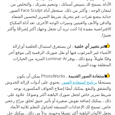
الأداة. يسمح لك بتبييض أسنانك ، وتنعيم بشرتك ، والتخلص من
لمعان الوجه ، وأكثر من ذلك. ستجعل أداة Face Sculpt الصور
جذابة ببضع نقرات. قم بتحريك شريط التمرير لتحسين الشفاه
والذقن والأنف والعينين وميزات الوجه الأخرى. تعد أداة المكياج
الافتراضية مفيدة إذا كنت تريد أن تجعل وجهك أكثر إشراقًا وأكثر
تعبيرًا.
قم بتغيير أي خلفية
. لن يستغرق استبدال الخلفية أو إزالة
الأشياء غير المرغوب فيها أو نقل صورتك الرقمية إلى موقع آخر
وقتًا طويلاً. ومع ذلك ، يوفر Luminar AI المزيد من الخيارات
المتعلقة بهذه الميزة.
استعادة الصور القديمة
. PhotoWorks يمكن أن يكون
مستحقًا
برنامج استعادة الصور
. يحتوي على أدوات لإزالة الخدوش
والتشقق والبقع. يمكنك أيضًا إصلاح الحواف المكسورة. يوجد
شريط تمرير خاص لجعل صورك الباهتة أكثر وضوحًا. علاوة على
ذلك ، يمكنك إضافة نقوش صغيرة أو تأثير عتيق لخلق مزاج رجعي
خاص. تسمح لك الإعدادات المسبقة لجداول التعلم ثلاثية الأبعاد
بجعل الألوان الباهتة أكثر تشبعًا وحيوية. بدلاً من ذلك ، يمكنك حل