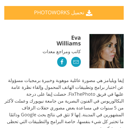
تحميل PHOTOWORKS
Eva
Williams
كاتب ومراجع معدات
إيفا ويليامز هي مصورة عائلية موهوبة وخبيرة برمجيات مسؤولة
عن اختبار برامج وتطبيقات الهاتف المحمول وإلقاء نظرة عامة
عليها في فريق FixThePhoto. حصلت إيفا على درجة
البكالوريوس في الفنون البصرية من جامعة نيويورك وعملت لأكثر
من 5 سنوات في مساعدة بعض مصوري حفلات الزفاف
المشهورين في المدينة. إنها لا تثق في نتائج بحث Google ودائمًا
ما تختبر كل شيء بنفسها، خاصة البرامج والتطبيقات التي تحظى