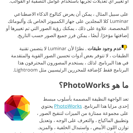
أو تغيير أي تعديلات تجريها باستخدام عوامل التصفية أو القوالب.
على سبيل المثال ، يمكن أن يعرض كتالوج الذكاء الاصطناعي
Luminar كلا المجلدين على جهاز الكمبيوتر الخاص بك وألبوماتك
المخصصة. علاوة على ذلك ، يمكنك رؤية الصور التي تم تغييرها أو
إضافتها مؤخرًا. أيضًا ، يمكن فرز جميع الصور حسب التاريخ.
عدم وجود طبقات
. نظرًا لأن Luminar لا يتضمن تقنية
الطبقات ، لا تتوفر بعض أدوات تحسين الصور القوية والمتقدمة
في هذا البرنامج. لذلك ، يستخدم المصورون المحترفون هذا
البرنامج فقط كإضافة للمحررين الرئيسيين مثل Lightroom.
ما هو PhotoWorks؟
تعد الواجهة النظيفة المصممة بأسلوب مبسط
إحدى مزايا هذا البرنامج.
PhotoWorks
يحتوي
على مجموعة ممتازة من الميزات لتنقيح الصور ،
وتطبيق الماكياج ، والتعرف على الوجه ، وتعديل
توازن اللون الأبيض ، واستبدال الخلفية ، والمزيد.