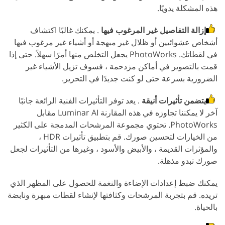
هذه المشكلة يدويًا.
إزالة التفاصيل غير المرغوب فيها
. يمكنك غالبًا اكتشاف
أشخاص عشوائيين أو ظلال غير مبهجة أو أشياء غير مرغوب فيها
في لقطاتك. PhotoWorks يجعل التخلص منها أمرًا سهلاً. حتى إذا
قمت بالتصوير في أماكن مزدحمة ، فسوف تزيل الأشياء غير
الضرورية بسرعة حتى لو كنت جديدًا في التحرير.
يتضمن تأثيرات أنيقة
. يعد توفر التأثيرات الفنية الرائعة جانبًا
آخر لا يمكننا تجاوزه في هذه المقارنة Luminar AI مقابل
PhotoWorks. تحتوي مجموعة المرشحات المدمجة على الكثير
من الخيارات لتحسين صورك. قم بتطبيق تأثيرات HDR ،
والمؤثرات القديمة ، والأبيض والأسود ، وغيرها من التأثيرات لجعل
صورك تبدو مذهلة.
يمكنك ضبط إعدادات الإضاءة والنغمة للحصول على المظهر الذي
تريده. قم بتجربة المرشحات وكثافتها لإنشاء لقطات مبهرة ونابضة
بالحياة.