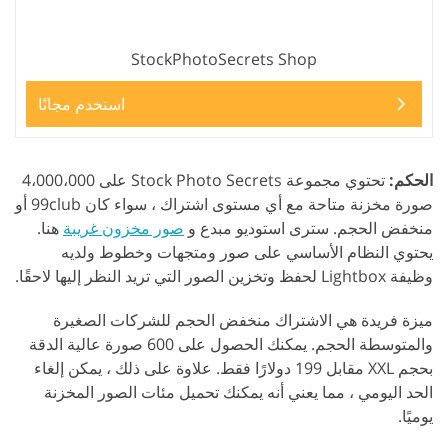
StockPhotoSecrets Shop
استخدم مجانًا
الحكم:
تحتوي مجموعة Stock Photo Secrets على 4،000،000
صورة مخزنة متاحة مع أي مستوى اشتراك ، سواء كان 99club أو
منخفض الحجم. سترى استوديو مبدع و
صور مخزون غريبة
هنا.
يحتوي النظام الأساسي على صور ومتجهات وخطوط ولديه
وظيفة Lightbox لحفظ وتخزين الصور التي تريد النظر إليها لاحقًا.
ميزة فريدة هي الاشتراك منخفض الحجم للشركات الصغيرة
والمتوسطة الحجم. يمكنك الحصول على 600 صورة عالية الدقة
بحجم XXL مقابل 199 دولارًا فقط. علاوة على ذلك ، يمكن إلغاء
الحد اليومي ، مما يعني أنه يمكنك تحميل مئات الصور المخزنة
يوميًا.