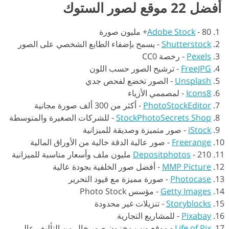
أفضل 22 موقع لصور الستوك
80+ مليون صورة
-
Adobe Stock
Shutterstock
-
يسمح بإضفاء الطابع الشخصي على الصور
Pexels
-
رخصة CC0
FreeJPG
-
ترشيح الصور حسب اللون
Unsplash
-
الصور تخضع لفحص جدي
Icons8
-
لمصممي الأزياء
PhotoStockEditor
-
أكثر من 300 ألف صورة مجانية
StockPhotoSecrets Shop
-
للشركات الصغيرة والمتوسطة
iStock
-
صور متميزة وصديقة للميزانية
Freerange
-
صور عالية الدقة خالية من الأوراق المالية
210 مليون ملف وأسعار مناسبة للميزانية
-
Depositphotos
MMP Picture
-
أفضل صور الخلفية بجودة عالية
Photocase
-
صورة مميزة مع قيود التحرير
Getty Images
-
مؤسس Photo Stock
Storyblocks
-
تنزيلات غير محدودة
Pixabay
-
للمشاريع التجارية
Life of Pix
-
موقع ويب مخزون صور خالٍ من التأليف عالي