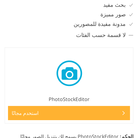
بحث مفيد
صور مميزة
مدونة مفيدة للمصورين
لا قسمة حسب الفئات
PhotoStockEditor
استخدم مجانًا
الحكم:
PhotoStockEditor يسمح لك بتنزيل الصور مجانًا