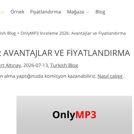
Örnek
Fiyatlandırma
Mağaza
Blog
oshop
Templates
Video
ish Blog
>
OnlyMP3 İnceleme 2026: Avantajlar ve Fiyatlandırma
emleri
Şablonlar
Profesyonel LUT
 AVANTAJLAR VE FIYATLANDIRMA
ötuşlama
Bebek Fotoğraf Rötuş
Emlak Fotoğraf Düze
aları
Pazarlama şablonları
Video Yer Paylaşı
tleri
Hizmetleri
Hizmetleri
t Altınay
, 2026-07-13,
Turkish Blog
plamaları
Sevgililer Günü Kartları
uları
Düğün davetiyeleri
atın alma yaptığınızda komisyon kazanabiliriz.
Nasıl çalışır
.
m
Çocukların doğum günü
davetiyesi
ri Tüm
n Yapay Zeka
İmaj Manipülasyon
Fotoğraf Restorasy
Oluşturulan
Hizmetleri
Hizmetleri
ller