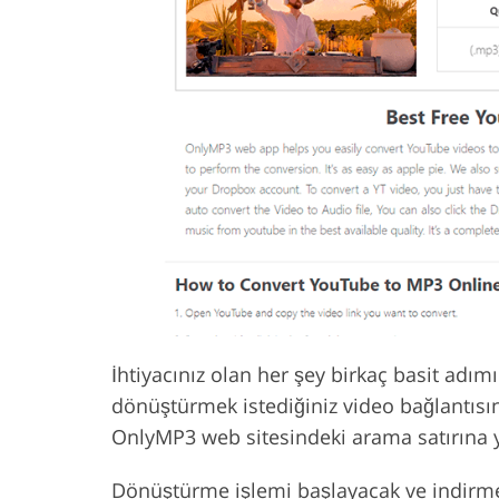
İhtiyacınız olan her şey birkaç basit adım
dönüştürmek istediğiniz video bağlantısın
OnlyMP3 web sitesindeki arama satırına y
Dönüştürme işlemi başlayacak ve indirme