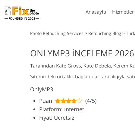
Anasayfa
Hizmetler
FOUNDED IN 2003
Lightroom
Phot
Photo Retouching Services
>
Retouching Blog
>
Turk
Lightroom Ön Ayarları
Photoshop Eyl
ONLYMP3 İNCELEME 2026:
Vücut R
Tüm LR Hazır Ayar
Photoshop Fırç
Headshot Rötuş Hizmetleri
Hizme
Koleksiyonları
Tarafından
Kate Gross
,
Kate Debela
,
Kerem Kur
Photoshop Ka
En İyi Anlaşma Ön
Photoshop Dok
Sitemizdeki ortaklık bağlantıları aracılığıyla s
Ayarları
Ps Actions Tü
Mobil Koleksiyon
OnlyMP3
Koleksiyonlar
Ps Bindirmele
Giysiler içi
Düğün Fotoğraf Düzenleme
Puan
(4/5)
Tarafından 
Koleksiyonlar
Hizmetleri
Mode
Platform: İnternet
Fiyat: Ücretsiz