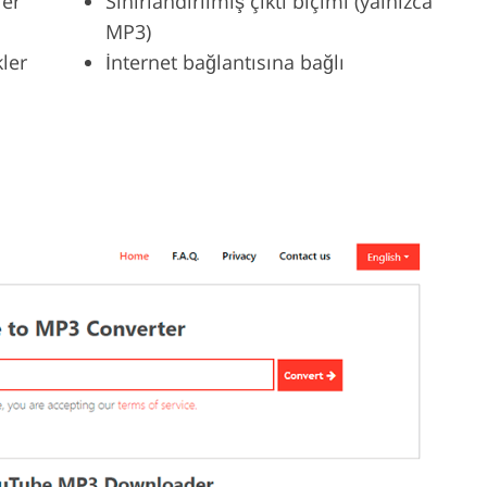
ler
Sınırlandırılmış çıktı biçimi (yalnızca
MP3)
kler
İnternet bağlantısına bağlı