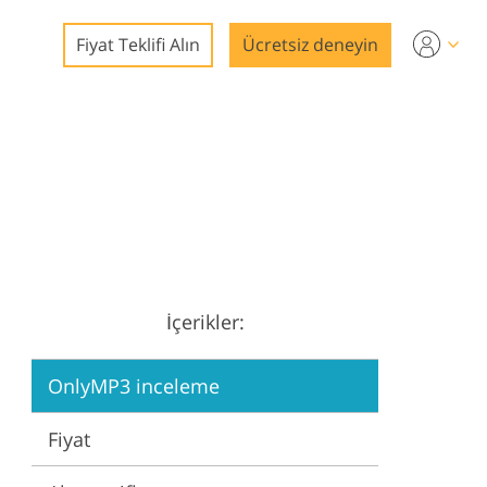
Fiyat Teklifi Alın
Ücretsiz deneyin
nleme
mları
İçerikler:
on
OnlyMP3 inceleme
Fiyat