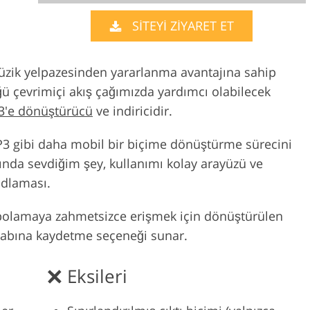
Video Düzenlem
SİTEYİ ZİYARET ET
uş Hizmetleri
AI Eğitim Verileri
Hizmetleri
üzik yelpazesinden yararlanma avantajına sahip
ğü çevrimiçi akış çağımızda yardımcı olabilecek
3'e dönüştürücü
ve indiricidir.
P3 gibi daha mobil bir biçime dönüştürme sürecini
ında sevdiğim şey, kullanımı kolay arayüzü ve
odlaması.
depolamaya zahmetsizce erişmek için dönüştürülen
sabına kaydetme seçeneği sunar.
Eksileri