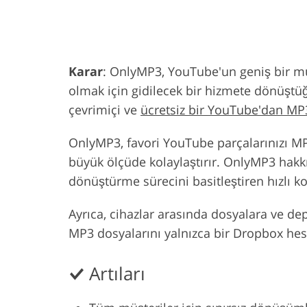
Ürün Rötuş Hizmetleri
Mücevher Röt
Karar
: OnlyMP3, YouTube'un geniş bir m
olmak için gidilecek bir hizmete dönüştü
çevrimiçi ve
ücretsiz bir YouTube'dan MP
OnlyMP3, favori YouTube parçalarınızı M
büyük ölçüde kolaylaştırır. OnlyMP3 hakk
dönüştürme sürecini basitleştiren hızlı k
Ayrıca, cihazlar arasında dosyalara ve 
MP3 dosyalarını yalnızca bir Dropbox he
Artıları