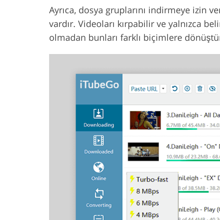
Ayrıca, dosya gruplarını indirmeye izin ve
vardır. Videoları kırpabilir ve yalnızca belir
olmadan bunları farklı biçimlere dönüştü