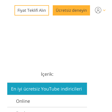
Fiyat Teklifi Alın
Ücretsiz deneyin
nleme
mları
İçerik:
on
En iyi ücretsiz YouTube indiricileri
Online