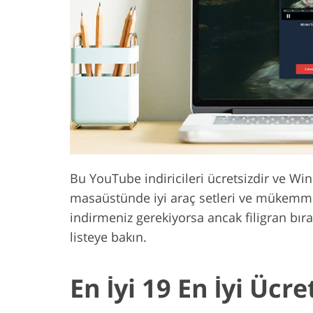
Ürün Rötuş Hizmetleri
Mücevher Röt
Bu YouTube indiricileri ücretsizdir ve 
masaüstünde iyi araç setleri ve mükemmel 
indirmeniz gerekiyorsa ancak filigran bı
listeye bakın.
En İyi 19 En İyi Ücr