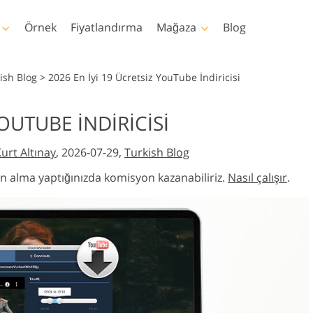
Örnek
Fiyatlandırma
Mağaza
Blog
oshop
Templates
Video
ish Blog
>
2026 En İyi 19 Ücretsiz YouTube İndiricisi
emleri
Şablonlar
Profesyonel LUT
YOUTUBE İNDIRICISI
ötuşlama
Bebek Fotoğraf Rötuş
Emlak Fotoğraf Düze
aları
Pazarlama şablonları
Video Yer Paylaşı
tleri
Hizmetleri
Hizmetleri
urt Altınay
, 2026-07-29,
Turkish Blog
plamaları
Sevgililer Günü Kartları
uları
Düğün davetiyeleri
atın alma yaptığınızda komisyon kazanabiliriz.
Nasıl çalışır
.
m
Çocukların doğum günü
davetiyesi
ri Tüm
n Yapay Zeka
İmaj Manipülasyon
Fotoğraf Restorasy
Oluşturulan
Hizmetleri
Hizmetleri
ller