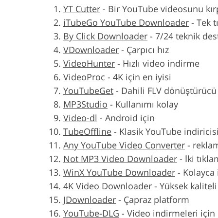
YT Cutter
-
Bir YouTube videosunu kır
iTubeGo YouTube Downloader
-
Tek t
By Click Downloader
-
7/24 teknik dest
VDownloader
-
Çarpıcı hız
VideoHunter
-
Hızlı video indirme
VideoProc
-
4K için en iyisi
YouTubeGet
-
Dahili FLV dönüştürücü
MP3Studio
-
Kullanımı kolay
Video-dl
-
Android için
TubeOffline
-
Klasik YouTube indiricis
Any YouTube Video Converter
-
rekla
Not MP3 Video Downloader
-
İki tıkl
WinX YouTube Downloader
-
Kolayca 
4K Video Downloader
-
Yüksek kalitel
JDownloader
-
Çapraz platform
YouTube-DLG
-
Video indirmeleri için