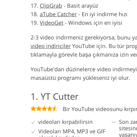
ClipGrab
-
Basit arayüz
aTube Catcher
-
En iyi indirme hızı
VideoGet
-
Windows için en iyisi
2-3 video indirmeniz gerekiyorsa, bunu y
video indiriciler
YouTube için. Bu tür progr
tıklamayla görevle başa çıkmanıza izin ver
YouTube'dan düzinelerce video indirmeyi 
masaüstü programı yükleseniz iyi olur.
1. YT Cutter
Bir YouTube videosunu kırpı
videoları kırpabilirsin
Son za
sitesin
Videoları MP4, MP3 ve GIF
yaşanı