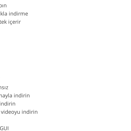
pın
ıkla indirme
ek içerir
i
msız
amayla indirin
indirin
i videoyu indirin
 GUI