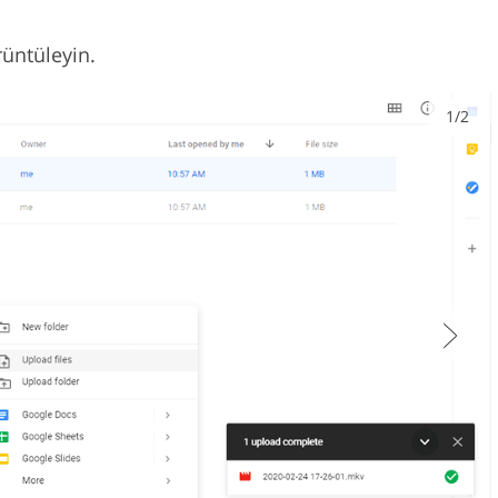
üntüleyin.
1/2