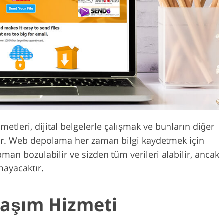
Video Düzenlem
uş Hizmetleri
AI Eğitim Verileri
Hizmetleri
leri, dijital belgelerle çalışmak ve bunların diğer
idir. Web depolama her zaman bilgi kaydetmek için
pman bozulabilir ve sizden tüm verileri alabilir, ancak
mayacaktır.
laşım Hizmeti