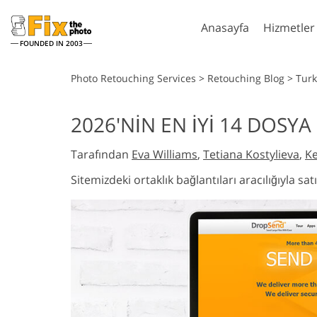
Anasayfa
Hizmetler
FOUNDED IN 2003
Lightroom
Phot
Photo Retouching Services
>
Retouching Blog
>
Turk
Lightroom Ön Ayarları
Photoshop Eyl
2026'NIN EN İYI 14 DOSY
Vücut R
Tüm LR Hazır Ayar
Photoshop Fırç
Headshot Rötuş Hizmetleri
Hizme
Koleksiyonları
Tarafından
Eva Williams
,
Tetiana Kostylieva
,
Ke
Photoshop Ka
En İyi Anlaşma Ön
Photoshop Dok
Sitemizdeki ortaklık bağlantıları aracılığıyla s
Ayarları
Ps Actions Tü
Mobil Koleksiyon
Koleksiyonlar
Ps Bindirmele
Giysiler içi
Düğün Fotoğraf Düzenleme
Tarafından 
Koleksiyonlar
Hizmetleri
Mode