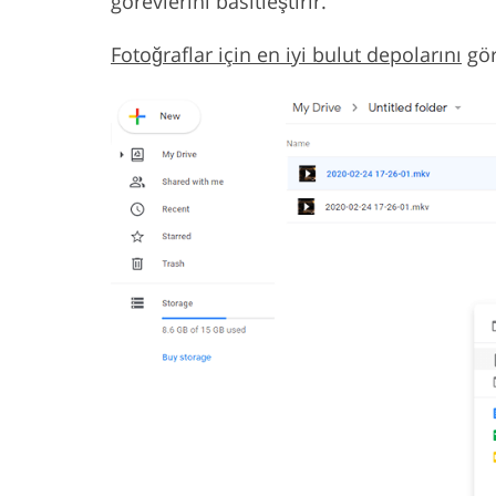
görevlerini basitleştirir.
Fotoğraflar için en iyi bulut depolarını
gör