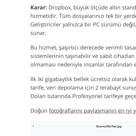
Karar:
Dropbox, büyük ölçüde altın standa
hizmetidir. Tüm dosyalarınızı tek bir yer
Geliştiriciler yalnızca bir PC sürümü değ
sunar.
Bu hizmet, şaşırtıcı derecede verimli tasar
sistemlerinin taşınabilir ve sabit cihazla
olmaması nedeniyle insanlar tarafından e
İlk iki gigabaytlık bellek ücretsiz olarak ku
tarife, veri depolama için 2 terabayt sunu
Doları tutarında Profesyonel tarifeye geçeb
Düğün
fotoğraflarını paylaşmanın en iyi