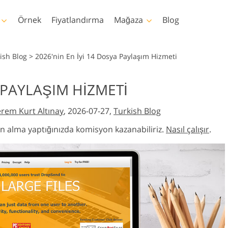
Örnek
Fiyatlandırma
Mağaza
Blog
oshop
Templates
Video
ish Blog
>
2026'nin En İyi 14 Dosya Paylaşım Hizmeti
emleri
Şablonlar
Profesyonel LUT
A PAYLAŞIM HIZMETI
ötuşlama
Bebek Fotoğraf Rötuş
Emlak Fotoğraf Düze
aları
Pazarlama şablonları
Video Yer Paylaşı
tleri
Hizmetleri
Hizmetleri
rem Kurt Altınay
, 2026-07-27,
Turkish Blog
plamaları
Sevgililer Günü Kartları
uları
Düğün davetiyeleri
atın alma yaptığınızda komisyon kazanabiliriz.
Nasıl çalışır
.
m
Çocukların doğum günü
davetiyesi
ri Tüm
n Yapay Zeka
İmaj Manipülasyon
Fotoğraf Restorasy
Oluşturulan
Hizmetleri
Hizmetleri
ller