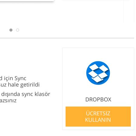
d için Sync
z hale getirildi
 dışında sync klasör
DROPBOX
zsınız
ÜCRETSİZ
KULLANIN