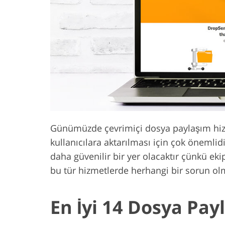
Ürün Rötuş Hizmetleri
Mücevher Röt
Günümüzde çevrimiçi dosya paylaşım hizmet
kullanıcılara aktarılması için çok öneml
daha güvenilir bir yer olacaktır çünkü eki
bu tür hizmetlerde herhangi bir sorun ol
En İyi 14 Dosya Pay