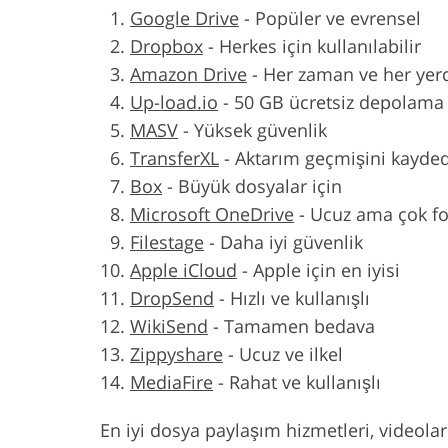
Google Drive
-
Popüler ve evrensel
Dropbox
-
Herkes için kullanılabilir
Amazon Drive
-
Her zaman ve her yer
Up-load.io
-
50 GB ücretsiz depolama 
MASV
-
Yüksek güvenlik
TransferXL
-
Aktarım geçmişini kayde
Box
-
Büyük dosyalar için
Microsoft OneDrive
-
Ucuz ama çok fo
Filestage
-
Daha iyi güvenlik
Apple iCloud
-
Apple için en iyisi
DropSend
-
Hızlı ve kullanışlı
WikiSend
-
Tamamen bedava
Zippyshare
-
Ucuz ve ilkel
MediaFire
-
Rahat ve kullanışlı
En iyi dosya paylaşım hizmetleri, videolar